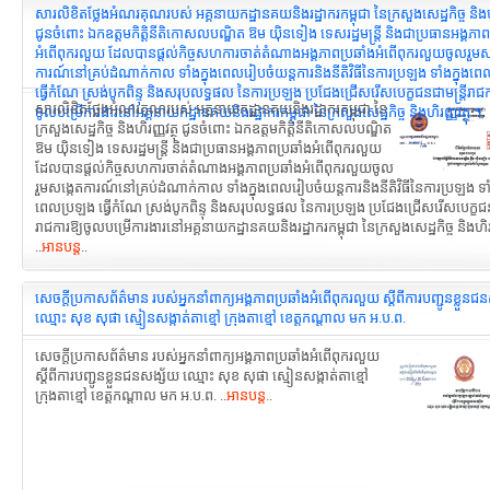
សារលិខិតថ្លែងអំណរគុណរបស់ អគ្គនាយកដ្ឋានគយនិងរដ្ឋាករកម្ពុជា នៃក្រសួងសេដ្ឋកិច្ច និងហិរ
ជូនចំពោះ ឯកឧត្តមកិត្តិនីតិកោសលបណ្ឌិត ឱម យ៉ិនទៀង ទេសរដ្ឋមន្ត្រី និងជាប្រធានអង្គភាព
អំពើពុករលួយ ដែលបានផ្ដល់កិច្ចសហការចាត់តំណាងអង្គភាពប្រឆាំងអំពើពុករលួយចូលរួមស
ការណ៍នៅគ្រប់ដំណាក់កាល ទាំងក្នុងពេលរៀបចំយន្ដការនិងនីតិវិធីនៃការប្រឡង ទាំងក្នុងព
ធ្វើកំណែ ស្រង់បូកពិន្ទុ និងសរុបលទ្ធផល នៃការប្រឡង ប្រជែងជ្រើសរើសបេក្ខជនជាមន្រ្តីរាជក
សារលិខិតថ្លែងអំណរគុណរបស់ អគ្គនាយកដ្ឋានគយនិងរដ្ឋាករកម្ពុជា នៃ
ចូលបម្រើការងារនៅអគ្គនាយកដ្ឋានគយនិងរដ្ឋាករកម្ពុជា នៃក្រសួងសេដ្ឋកិច្ច និងហិរញ្ញវត្ថុ ។
ក្រសួងសេដ្ឋកិច្ច និងហិរញ្ញវត្ថុ ជូនចំពោះ ឯកឧត្តមកិត្តិនីតិកោសលបណ្ឌិត
ឱម យ៉ិនទៀង ទេសរដ្ឋមន្ត្រី និងជាប្រធានអង្គភាពប្រឆាំងអំពើពុករលួយ
ដែលបានផ្ដល់កិច្ចសហការចាត់តំណាងអង្គភាពប្រឆាំងអំពើពុករលួយចូល
រួមសង្កេតការណ៍នៅគ្រប់ដំណាក់កាល ទាំងក្នុងពេលរៀបចំយន្ដការនិងនីតិវិធីនៃការប្រឡង ទាំង
ពេលប្រឡង ធ្វើកំណែ ស្រង់បូកពិន្ទុ និងសរុបលទ្ធផល នៃការប្រឡង ប្រជែងជ្រើសរើសបេក្ខជនជ
រាជការឱ្យចូលបម្រើការងារនៅអគ្គនាយកដ្ឋានគយនិងរដ្ឋាករកម្ពុជា នៃក្រសួងសេដ្ឋកិច្ច និងហិរញ្
..
អានបន្ត
..
សេចក្តីប្រកាសព័ត៌មាន របស់អ្នកនាំពាក្យអង្គភាពប្រឆាំងអំពើពុករលួយ ស្តីពីការបញ្ជូនខ្លួនជ
ឈ្មោះ សុខ សុផា ស្មៀនសង្កាត់តាខ្មៅ ក្រុងតាខ្មៅ ខេត្តកណ្តាល មក អ.ប.ព.
សេចក្តីប្រកាសព័ត៌មាន របស់អ្នកនាំពាក្យអង្គភាពប្រឆាំងអំពើពុករលួយ
ស្តីពីការបញ្ជូនខ្លួនជនសង្ស័យ ឈ្មោះ សុខ សុផា ស្មៀនសង្កាត់តាខ្មៅ
ក្រុងតាខ្មៅ ខេត្តកណ្តាល មក អ.ប.ព. ..
អានបន្ត
..