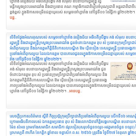
ហ្វាវាំង វរវៀងជ័យ អធិបតីស្រឹង្គារ គង់ សំអុល ឧបនាយករដ្ឋមន្រ្ដី រដ្ឋ
មន្តីកសួងព្រះបរមរាជវាំង និងជាប្រធាន គណៈកម្មាធិការជាតិរៀបចំបុណ្យជាតិ អន្តរជាតិជាទី
ខ្ពង់ខ្ពស់ ក្នុងឱកាសចម្រើនជន្មាយុរបស់ សម្ដេចចៅហ្វាវាំង នៅថ្ងៃទី០១ ខែវិច្ឆិកា ឆ្នាំ២០២២។ 
បន្ត
..
លិខិតថ្លែងអំណរគុណរបស់ សម្ដេចចៅហ្វាវាំង វរវៀងជ័យ អធិបតីស្រឹង្គារ គង់ សំអុល ឧបន
រដ្ឋមន្រ្ដី និងជារដ្ឋមន្ត្រីក្រសួងព្រះបរមរាជវាំង ជូនចំពោះឯកឧត្តម តុប សំ ប្រធានក្រុមប្រឹក្សាជា
អំពើពុករលួយ និងឯកឧត្ដមកិត្តិនីតិកោសលបណ្ឌិត ឱម យ៉ិនទៀង ទេសរដ្ឋមន្រ្តី ប្រធានអង្គភ
ប្រឆាំងអំពើពុករលួយ ដែលឯកឧត្តម បានគោរពជូនពរក្នុងឱកាសចម្រើនជន្មាយុរបស់ សម្ដេច
វាំង នៅថ្ងៃទី០១ ខែវិច្ឆិកា ឆ្នាំ២០២២។
លិខិតថ្លែងអំណរគុណរបស់ សម្ដេចចៅហ្វាវាំង វរវៀងជ័យ អធិបតីស្រឹង្គារ
គង់ សំអុល ឧបនាយករដ្ឋមន្រ្ដី និងជារដ្ឋមន្ត្រីក្រសួងព្រះបរមរាជវាំង ជូន
ចំពោះឯកឧត្តម តុប សំ ប្រធានក្រុមប្រឹក្សាជាតិប្រឆាំងអំពើពុករលួយ និង
ឯកឧត្ដមកិត្តិនីតិកោសលបណ្ឌិត ឱម យ៉ិនទៀង ទេសរដ្ឋមន្រ្តី ប្រធានអង្គ
ភាពប្រឆាំងអំពើពុករលួយ ដែលឯកឧត្តម បានគោរពជូនពរក្នុងឱកាសចម្រើនជន្មាយុរបស់ សម
ហ្វាវាំង នៅថ្ងៃទី០១ ខែវិច្ឆិកា ឆ្នាំ២០២២។ ..
អានបន្ត
..
សេចក្តីប្រកាសព័ត៌មាន ស្តីពី កិច្ចប្រជុំក្រុមប្រឹក្សាជាតិប្រឆាំងអំពើពុករលួយ លើកទី១៦ អាណត្
ក្រោមអធិបតីភាពរបស់ ឯកឧត្តមប្រធាន តុប សំ និងលោកជំទាវកិត្តិសង្គហបណ្ឌិត ឧបនាយករដ្ឋម
ម៉ែន សំអន ព្រមទាំងសមាជិក សមាជិកា ៨រូបទៀត(សរុបចំនួន១០រូប-អវត្តមានចំនួន ០១រូប) ថ្
ព្រហស្បតិ៍ ៣កើត ខែកត្តិក ឆ្នាំខាល ចត្វាស័ក ព.ស. ២៥៦៦ ត្រូវនឹង ថ្ងៃទី២៧ ខែតុលា ឆ្ន