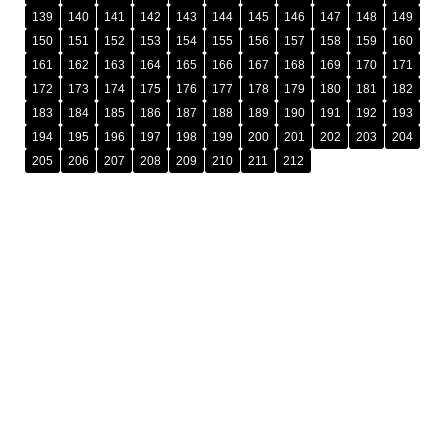
139
140
141
142
143
144
145
146
147
148
149
150
151
152
153
154
155
156
157
158
159
160
161
162
163
164
165
166
167
168
169
170
171
172
173
174
175
176
177
178
179
180
181
182
183
184
185
186
187
188
189
190
191
192
193
194
195
196
197
198
199
200
201
202
203
204
205
206
207
208
209
210
211
212
រក្សាសិទ្ធិ © ២០២៥ ដោយ
អង្គភាពប្រឆាំងអំពើពុករលួយ​ (អ.ប.ព.)