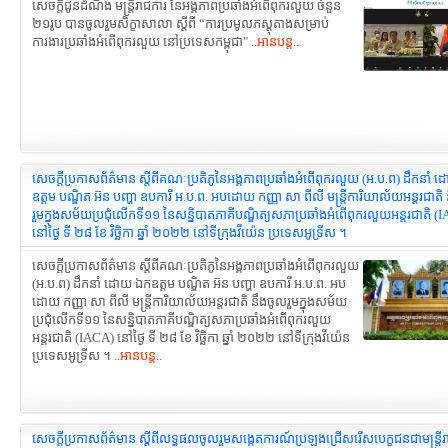
សេចក្តីជូនដំណឹង មន្ត្រីរាជការ នៃអង្គភាពប្រឆាំងអំពើពុករលួយ ចំនួន
២១រូប បានចូលរួមសិក្ខាសាលា ស្តីពី “ការប្រមូលភស្តុតាងសម្រាប់
ការងារប្រឆាំងអំពើពុករលួយ នៅប្រទេសកម្ពុជា" ..
អានបន្ត
..
សេចក្តីប្រកាសព័ត៌មាន ស្តីពីគណៈប្រតិភូនៃអង្គភាពប្រឆាំងអំពើពុករលួយ (អ.ប.ព) ដឹកនាំ
ឧត្តម បណ្ឌិត អ៊ន បញ្ហា ឧបការី អ.ប.ព. អបដោយ កញ្ញា សា ពីលី មន្ត្រីការិយាល័យអន្តរជាតិ
រួមក្នុងសម័យប្រជុំលើកទី១១ នៃសន្និបាតភាគីបណ្ឌិត្យសភាប្រឆាំងអំពើពុករលួយអន្តរជាតិ (
នៅថ្ងៃ ទី ២៨ ខែ វិច្ឆិកា ឆ្នាំ ២០២២ នៅទីក្រុងវីយ៉េន ប្រទេសអូទ្រីស ។
សេចក្តីប្រកាសព័ត៌មាន ស្តីពីគណៈប្រតិភូនៃអង្គភាពប្រឆាំងអំពើពុករលួយ
(អ.ប.ព) ដឹកនាំ ដោយ ឯកឧត្តម បណ្ឌិត អ៊ន បញ្ហា ឧបការី អ.ប.ព. អប
ដោយ កញ្ញា សា ពីលី មន្ត្រីការិយាល័យអន្តរជាតិ នឹងចូលរួមក្នុងសម័យ
ប្រជុំលើកទី១១ នៃសន្និបាតភាគីបណ្ឌិត្យសភាប្រឆាំងអំពើពុករលួយ
អន្តរជាតិ (IACA) នៅថ្ងៃ ទី ២៨ ខែ វិច្ឆិកា ឆ្នាំ ២០២២ នៅទីក្រុងវីយ៉េន
ប្រទេសអូទ្រីស ។ ..
អានបន្ត
..
សេចក្ដីប្រកាសព័ត៌មាន ស្តីពីលទ្ធផលចូលរួមសង្កេតការណ៍ប្រឡងជ្រើសរើសបេក្ខជនជាមន្រ្តីរ