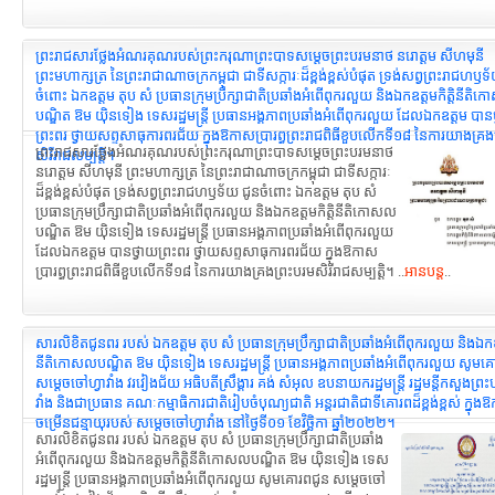
ព្រះរាជសារថ្លែងអំណរគុណរបស់ព្រះករុណាព្រះបាទសម្តេចព្រះបរមនាថ នរោត្ដម សីហមុនី
ព្រះមហាក្សត្រ នៃព្រះរាជាណាចក្រកម្ពុជា ជាទីសក្ការៈដ៏ខ្ពង់ខ្ពស់បំផុត ទ្រង់សព្វព្រះរាជហឫទ
ចំពោះ ឯកឧត្តម តុប សំ ប្រធានក្រុមប្រឹក្សាជាតិប្រឆាំងអំពើពុករលួយ និងឯកឧត្តមកិត្តិនីតិ
បណ្ឌិត ឱម យ៉ិនទៀង ទេសរដ្ឋមន្ត្រី ប្រធានអង្គភាពប្រឆាំងអំពើពុករលួយ ដែលឯកឧត្តម បាន
ព្រះពរ ថ្វាយសព្ទសាធុការពរជ័យ ក្នុងឱកាសប្រារព្ធព្រះរាជពិធីខួបលើកទី១៨ នៃការយាងគ្រង
ព្រះរាជសារថ្លែងអំណរគុណរបស់ព្រះករុណាព្រះបាទសម្តេចព្រះបរមនាថ
សិរីរាជសម្បត្តិ។
នរោត្ដម សីហមុនី ព្រះមហាក្សត្រ នៃព្រះរាជាណាចក្រកម្ពុជា ជាទីសក្ការៈ
ដ៏ខ្ពង់ខ្ពស់បំផុត ទ្រង់សព្វព្រះរាជហឫទ័យ ជូនចំពោះ ឯកឧត្តម តុប សំ
ប្រធានក្រុមប្រឹក្សាជាតិប្រឆាំងអំពើពុករលួយ និងឯកឧត្តមកិត្តិនីតិកោសល
បណ្ឌិត ឱម យ៉ិនទៀង ទេសរដ្ឋមន្ត្រី ប្រធានអង្គភាពប្រឆាំងអំពើពុករលួយ
ដែលឯកឧត្តម បានថ្វាយព្រះពរ ថ្វាយសព្ទសាធុការពរជ័យ ក្នុងឱកាស
ប្រារព្ធព្រះរាជពិធីខួបលើកទី១៨ នៃការយាងគ្រងព្រះបរមសិរីរាជសម្បត្តិ។ ..
អានបន្ត
..
សារលិខិតជូនពរ របស់ ឯកឧត្តម តុប សំ ប្រធានក្រុមប្រឹក្សាជាតិប្រឆាំងអំពើពុករលួយ និងឯកឧត្
នីតិកោសលបណ្ឌិត ឱម យ៉ិនទៀង ទេសរដ្ឋមន្រ្តី ប្រធានអង្គភាពប្រឆាំងអំពើពុករលួយ សូមគ
សម្ដេចចៅហ្វាវាំង វរវៀងជ័យ អធិបតីស្រឹង្គារ គង់ សំអុល ឧបនាយករដ្ឋមន្រ្ដី រដ្ឋមន្តីកសួងព្រ
វាំង និងជាប្រធាន គណៈកម្មាធិការជាតិរៀបចំបុណ្យជាតិ អន្តរជាតិជាទីគោរពដ៏ខ្ពង់ខ្ពស់ ក្នុ
ចម្រើនជន្មាយុរបស់ សម្ដេចចៅហ្វាវាំង នៅថ្ងៃទី០១ ខែវិច្ឆិកា ឆ្នាំ២០២២។
សារលិខិតជូនពរ របស់ ឯកឧត្តម តុប សំ ប្រធានក្រុមប្រឹក្សាជាតិប្រឆាំង
អំពើពុករលួយ និងឯកឧត្ដមកិត្តិនីតិកោសលបណ្ឌិត ឱម យ៉ិនទៀង ទេស
រដ្ឋមន្រ្តី ប្រធានអង្គភាពប្រឆាំងអំពើពុករលួយ សូមគោរពជូន សម្ដេចចៅ