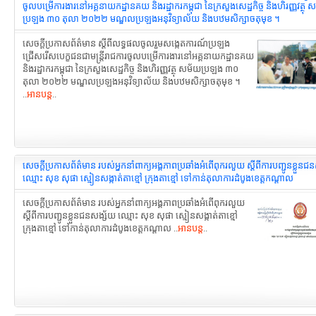
ចូលបម្រើការងារនៅអគ្គនាយកដ្ឋានគយ និងរដ្ឋាករកម្ពុជា នៃក្រសួងសេដ្ឋកិច្ច និងហិរញ្ញវត្ថុ
ប្រឡង ៣០ តុលា ២០២២ មណ្ឌលប្រឡងអនុវិទ្យាល័យ និងបឋមសិក្សាចតុមុខ ។
សេចក្ដីប្រកាសព័ត៌មាន ស្តីពីលទ្ធផលចូលរួមសង្កេតការណ៍ប្រឡង
ជ្រើសរើសបេក្ខជនជាមន្រ្តីរាជការចូលបម្រើការងារនៅអគ្គនាយកដ្ឋានគយ
និងរដ្ឋាករកម្ពុជា នៃក្រសួងសេដ្ឋកិច្ច និងហិរញ្ញវត្ថុ សម័យប្រឡង ៣០
តុលា ២០២២ មណ្ឌលប្រឡងអនុវិទ្យាល័យ និងបឋមសិក្សាចតុមុខ ។
..
អានបន្ត
..
សេចក្ដីប្រកាសព័ត៌មាន របស់អ្នកនាំពាក្យអង្គភាពប្រឆាំងអំពើពុករលួយ ស្តីពីការបញ្ជូនខ្លួនជ
ឈ្មោះ សុខ សុផា ស្មៀនសង្កាត់តាខ្មៅ ក្រុងតាខ្មៅ ទៅកាន់តុលាការដំបូងខេត្តកណ្តាល
សេចក្ដីប្រកាសព័ត៌មាន របស់អ្នកនាំពាក្យអង្គភាពប្រឆាំងអំពើពុករលួយ
ស្តីពីការបញ្ជូនខ្លួនជនសង្ស័យ ឈ្មោះ សុខ សុផា ស្មៀនសង្កាត់តាខ្មៅ
ក្រុងតាខ្មៅ ទៅកាន់តុលាការដំបូងខេត្តកណ្តាល ..
អានបន្ត
..