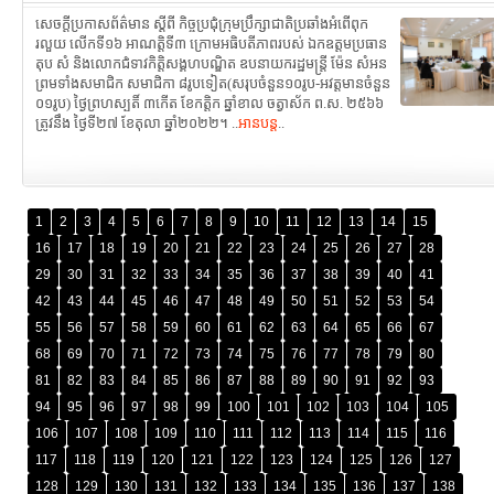
សេចក្តីប្រកាសព័ត៌មាន ស្តីពី កិច្ចប្រជុំក្រុមប្រឹក្សាជាតិប្រឆាំងអំពើពុក
រលួយ លើកទី១៦ អាណត្តិទី៣ ក្រោមអធិបតីភាពរបស់ ឯកឧត្តមប្រធាន
តុប សំ និងលោកជំទាវកិត្តិសង្គហបណ្ឌិត ឧបនាយករដ្ឋមន្ត្រី ម៉ែន សំអន
ព្រមទាំងសមាជិក សមាជិកា ៨រូបទៀត(សរុបចំនួន១០រូប-អវត្តមានចំនួន
០១រូប) ថ្ងៃព្រហស្បតិ៍ ៣កើត ខែកត្តិក ឆ្នាំខាល ចត្វាស័ក ព.ស. ២៥៦៦
ត្រូវនឹង ថ្ងៃទី២៧ ខែតុលា ឆ្នាំ២០២២។ ..
អានបន្ត
..
1
2
3
4
5
6
7
8
9
10
11
12
13
14
15
16
17
18
19
20
21
22
23
24
25
26
27
28
29
30
31
32
33
34
35
36
37
38
39
40
41
42
43
44
45
46
47
48
49
50
51
52
53
54
55
56
57
58
59
60
61
62
63
64
65
66
67
68
69
70
71
72
73
74
75
76
77
78
79
80
81
82
83
84
85
86
87
88
89
90
91
92
93
94
95
96
97
98
99
100
101
102
103
104
105
106
107
108
109
110
111
112
113
114
115
116
117
118
119
120
121
122
123
124
125
126
127
128
129
130
131
132
133
134
135
136
137
138