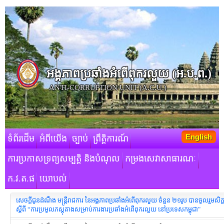
អង្គភាពប្រឆាំងអំពើពុករលួយ​ (អ.ប.ព.)
ANTI-CORRUPTION UNIT (A.C.U.)
English
ទំព័រដើម
អំពីយើង
ច្បាប់
ព្រឹត្តិការណ៍
ការប្រកាសទ្រព្យសម្បត្តិ និងបំណុល
កម្រងសេវាសាធារណៈ
ក.វ.ត.ផ
យោបល់
សេចក្តីជូនដំណឹង មន្ត្រីរាជការ នៃអង្គភាពប្រឆាំងអំពើពុករលួយ ចំនួន ២១រូប បានចូលរួមសិ
ស្តីពី “ការប្រមូលភស្តុតាងសម្រាប់ការងារប្រឆាំងអំពើពុករលួយ នៅប្រទេសកម្ពុជា"