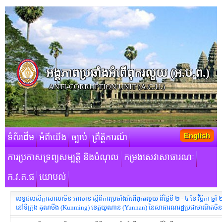
អង្គភាពប្រឆាំងអំពើពុករលួយ​ (អ.ប.ព.)
ANTI-CORRUPTION UNIT (A.C.U.)
English
ទំព័រដើម
អំពីយើង
ច្បាប់
ព្រឹត្តិការណ៍
ការប្រកាសទ្រព្យសម្បត្តិ និងបំណុល
កម្រងសេវាសាធារណៈ
ក.វ.ត.ផ
យោបល់
លទ្ធផលសិក្ខាសាលាចិន-អាស៊ាន ស្តីពីការប្រឆាំងអំពើពុករលួយ ពីថ្ងៃទី ២ - ៤ ខែ វិច្ឆិកា ឆ្នា
នៅទីក្រុង គុណមីង (Kunming) ខេត្តយូណាន (Yunnan) នៃសាធារណរដ្ឋប្រជាមាណិតចិន