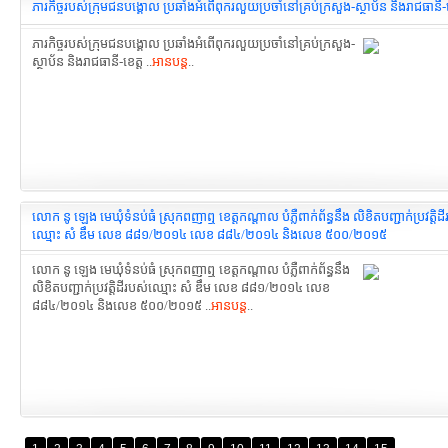
ភារកិច្ចរបស់ក្រុមជនបង្គោល ប្រឆាំងអំពើពុករលួយប្រចាំនៅគ្រប់ក្រសួង-ស្ថាប័ន និងរាជធានី-ខ
ភារកិច្ចរបស់ក្រុមជនបង្គោល ប្រឆាំងអំពើពុករលួយប្រចាំនៅគ្រប់ក្រសួង-
ស្ថាប័ន និងរាជធានី-ខេត្ត ..
អានបន្ត
..
លោក នូ ឡេង មេឃុំទំនប់ធំ ស្រុកពញាឮ ខេត្តកណ្តាល បំភ្លឺពាក់ព័ន្ធនឹង លិខិតបញ្ជាក់ប្រវត្តិដ
ឈ្មោះ សំ ឌឹម លេខ ៨៨១/២០១៤ លេខ ៨៨៤/២០១៤ និងលេខ ៥០០/២០១៥
លោក នូ ឡេង មេឃុំទំនប់ធំ ស្រុកពញាឮ ខេត្តកណ្តាល បំភ្លឺពាក់ព័ន្ធនឹង
លិខិតបញ្ជាក់ប្រវត្តិដីរបស់ឈ្មោះ សំ ឌឹម លេខ ៨៨១/២០១៤ លេខ
៨៨៤/២០១៤ និងលេខ ៥០០/២០១៥ ..
អានបន្ត
..