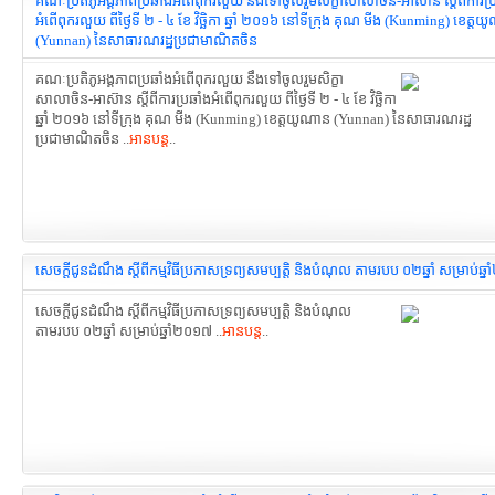
គណៈប្រតិភូអង្គភាពប្រឆាំងអំពើពុករលួយ នឹងទៅចូលរួមសិក្ខាសាលាចិន-អាស៊ាន ស្តីពីការប្
អំពើពុករលួយ ពីថ្ងៃទី ២ - ៤ ខែ វិច្ឆិកា ឆ្នាំ ២០១៦ នៅទីក្រុង គុណ មីង (Kunming) ខេត្ត
(Yunnan) នៃសាធារណរដ្ឋប្រជាមាណិតចិន
គណៈប្រតិភូអង្គភាពប្រឆាំងអំពើពុករលួយ នឹងទៅចូលរួមសិក្ខា
សាលាចិន-អាស៊ាន ស្តីពីការប្រឆាំងអំពើពុករលួយ ពីថ្ងៃទី ២ - ៤ ខែ វិច្ឆិកា
ឆ្នាំ ២០១៦ នៅទីក្រុង គុណ មីង (Kunming) ខេត្តយូណាន (Yunnan) នៃសាធារណរដ្ឋ
ប្រជាមាណិតចិន ..
អានបន្ត
..
សេចក្ដីជូនដំណឹង ស្ដីពីកម្មវិធីប្រកាសទ្រព្យសមប្បត្តិ និងបំណុល តាមរបប ០២ឆ្នាំ សម្រាប់ឆ្
សេចក្ដីជូនដំណឹង ស្ដីពីកម្មវិធីប្រកាសទ្រព្យសមប្បត្តិ និងបំណុល
តាមរបប ០២ឆ្នាំ សម្រាប់ឆ្នាំ២០១៧ ..
អានបន្ត
..