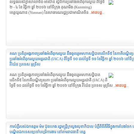
លទ្ធផលសិក្ខាសាលាចិន-អាស៊ាន ស្តីពីការប្រឆាំងអំពើពុករលួយ ពីថ្ងៃទី
២ - ៤ ខែ វិច្ឆិកា ឆ្នាំ ២០១៦ នៅទីក្រុង គុណមីង (Kunming)
ខេត្តយូណាន (Yunnan) នៃសាធារណរដ្ឋប្រជាមាណិតចិន ..
អានបន្ត
..
គណៈប្រតិភូអង្គភាពប្រឆាំងអំពើពុករលួយ នឹងចូលរួមមហាសន្និបាតលើកទី៥ នៃភាគីបណ្ឌិត
ប្រឆាំងអំពើពុករលួយអន្តរជាតិ (IACA) ពីថ្ងៃទី ១០ ដល់ថ្ងៃទី ១១ ខែវិច្ឆិកា ឆ្នាំ ២០១៦ នៅទីក្
វីយ៉ែន ប្រទេស អូទ្រីស
គណៈប្រតិភូអង្គភាពប្រឆាំងអំពើពុករលួយ នឹងចូលរួមមហាសន្និបាត
លើកទី៥ នៃភាគីបណ្ឌិត្យសភា ប្រឆាំងអំពើពុករលួយអន្តរជាតិ (IACA) ពី
ថ្ងៃទី ១០ ដល់ថ្ងៃទី ១១ ខែវិច្ឆិកា ឆ្នាំ ២០១៦ នៅទីក្រុង វីយ៉ែន ប្រទេស អូទ្រីស ..
អានបន្ត
..
ការបំភ្លឺរបស់ឯកឧត្តម ម៉ម ប៊ុនហេង រដ្ឋមន្ត្រីក្រសួងសុខាភិបាល បំភ្លឺពីនីតិវិធីក្នុងការបែងចែក វេ
បណ្ឌិតឯកទេសឲ្យទៅបម្រើការងារ នៅតាមរាជធានី ខេត្ត