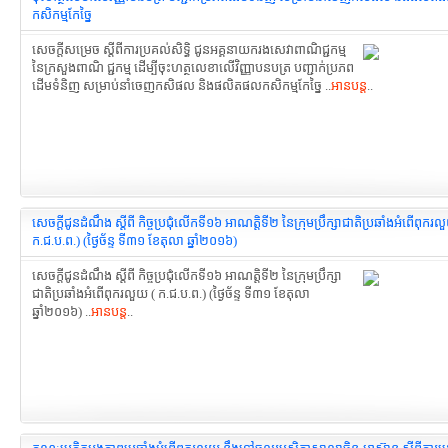
កសិកម្មកែច្នៃ
សេចក្ដីសម្រេច ស្ដីពីការប្រគល់សិទ្ធិ ជូនអគ្គនាយករងសេវាពាណិជ្ជកម្ម
នៃក្រសួងពាណិ ជ្ជកម្ម ដើម្បីចុះហត្ថលេខាលើវិញ្ញាបនបត្រ បញ្ជាក់ប្រភព
ដើមទំនិញ សម្រាប់នាំចេញកសិផល និងផលិតផលកសិកម្មកែច្នៃ ..
អានបន្ត
..
សេចក្ដីជូនដំណឹង ស្ដីពី កិច្ចប្រជុំលើកទី១៦ អាណត្តិទី២ នៃក្រុមប្រឹក្សាជាតិប្រឆាំងអំពើពុករល
ក.ជ.ប.ព.) (ថ្ងៃច័ន្ទ ទី៣១ ខែតុលា ឆ្នាំ២០១៦)
សេចក្ដីជូនដំណឹង ស្ដីពី កិច្ចប្រជុំលើកទី១៦ អាណត្តិទី២ នៃក្រុមប្រឹក្សា
ជាតិប្រឆាំងអំពើពុករលួយ ( ក.ជ.ប.ព.) (ថ្ងៃច័ន្ទ ទី៣១ ខែតុលា
ឆ្នាំ២០១៦) ..
អានបន្ត
..