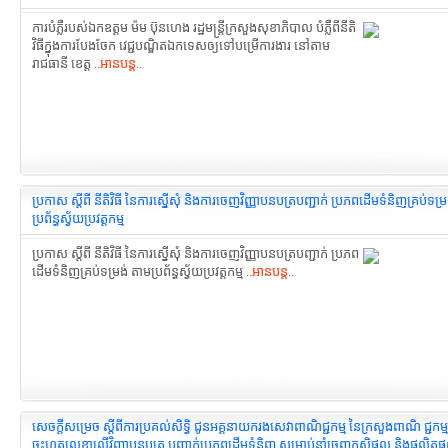
ការបំភ្លឺរបស់ឯកឧត្តម ម៉ម ប៊ុនហេង រដ្ឋមន្ត្រីក្រសួងសុខាភិបាល បំភ្លឺពីនីតិ
វិធីក្នុងការបែងចែក វេជ្ជបណ្ឌិតឯកទេសឲ្យទៅបម្រើការងារ នៅតាម
រាជធានី ខេត្ត ..
អានបន្ត
..
ប្រកាស ស្ដីពី នីតិវិធី នៃការស្នើសុំ និងការចេញវិញ្ញាបនបត្របញ្ជាក់ ប្រភពដើមទំនិញគ្រប់ទម្
ប្រព័ន្ធស្វ័យប្រវត្តកម្ម
ប្រកាស ស្ដីពី នីតិវិធី នៃការស្នើសុំ និងការចេញវិញ្ញាបនបត្របញ្ជាក់ ប្រភព
ដើមទំនិញគ្រប់ទម្រង់ តាមប្រព័ន្ធស្វ័យប្រវត្តកម្ម ..
អានបន្ត
..
សេចក្ដីសម្រេច ស្ដីពីការប្រគល់សិទ្ធិ ជូនអគ្គនាយករងសេវាពាណិជ្ជកម្ម នៃក្រសួងពាណិ ជ្ជកម្ម 
ចុះហត្ថលេខាលើវិញ្ញាបនបត្រ បញ្ជាក់ប្រភពដើមទំនិញ សម្រាប់នាំចេញកសិផល និងផលិត