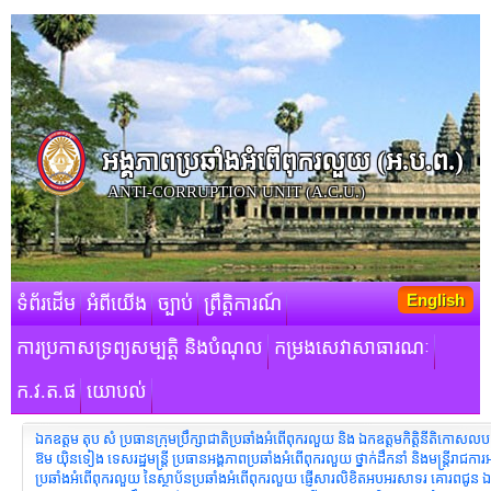
អង្គភាពប្រឆាំងអំពើពុករលួយ​ (អ.ប.ព.)
ANTI-CORRUPTION UNIT (A.C.U.)
English
ទំព័រដើម
អំពីយើង
ច្បាប់
ព្រឹត្តិការណ៍
ការប្រកាសទ្រព្យសម្បត្តិ និងបំណុល
កម្រងសេវាសាធារណៈ
ក.វ.ត.ផ
យោបល់
ឯកឧត្តម តុប សំ ប្រធានក្រុមប្រឹក្សាជាតិប្រឆាំងអំពើពុករលួយ និង ឯកឧត្ដមកិត្តិនីតិកោសលប
ឱម យ៉ិនទៀង ទេសរដ្ឋមន្រ្តី ប្រធានអង្គភាពប្រឆាំងអំពើពុករលួយ ថ្នាក់ដឹកនាំ និងមន្រ្ដីរាជការ
ប្រឆាំងអំពើពុករលួយ នៃស្ថាប័នប្រឆាំងអំពើពុករលួយ ផ្ញើសារលិខិតអបអរសាទរ គោរពជូន ឯ