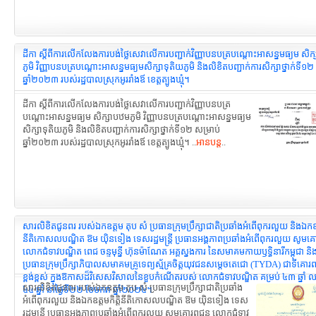
ដីកា ស្តីពីការលើកលែងការបង់ថ្លៃសេវាលើការបញ្ជាក់វិញ្ញាបនបត្របណ្តោះអាសន្នមធ្យម សិក
ភូមិ វិញ្ញាបនបត្របណ្តោះអាសន្នមធ្យមសិក្សាទុតិយភូមិ និងលិខិតបញ្ជាក់ការសិក្សាថ្នាក់ទី១២
ឆ្នាំ២០២៣ របស់រដ្ឋបាលស្រុកអូររាំងឪ ខេត្តត្បូងឃ្មុំ។
ដីកា ស្តីពីការលើកលែងការបង់ថ្លៃសេវាលើការបញ្ជាក់វិញ្ញាបនបត្រ
បណ្តោះអាសន្នមធ្យម សិក្សាបឋមភូមិ វិញ្ញាបនបត្របណ្តោះអាសន្នមធ្យម
សិក្សាទុតិយភូមិ និងលិខិតបញ្ជាក់ការសិក្សាថ្នាក់ទី១២ សម្រាប់
ឆ្នាំ២០២៣ របស់រដ្ឋបាលស្រុកអូររាំងឪ ខេត្តត្បូងឃ្មុំ។ ..
អានបន្ត
..
សារលិខិតជូនពរ របស់ឯកឧត្តម តុប សំ ប្រធានក្រុមប្រឹក្សាជាតិប្រឆាំងអំពើពុករលួយ និងឯកឧត្
នីតិកោសលបណ្ឌិត ឱម យ៉ិនទៀង ទេសរដ្ឋមន្រ្តី ប្រធានអង្គភាពប្រឆាំងអំពើពុករលួយ សូមគ
លោកជំទាវបណ្ឌិត ពេជ ចន្ទមុន្នី ហ៊ុនម៉ាណែត អគ្គស្នងការ នៃសមាគមកាយឫទ្ធិនារីកម្ពុជា និ
ប្រធានក្រុមប្រឹក្សាភិបាលសមាគមគ្រូទេព្យស័្មគ្រចិត្តយុវជនសម្តេចតេជោ (TYDA) ជាទីគោរព
ខ្ពង់ខ្ពស់ ក្នុងឱកាសដ៏វិសេសវិសាលនៃខួបកំណើតរបស់ លោកជំទាវបណ្ឌិត គម្រប់ ៤៣ ឆ្នាំ
សារលិខិតជូនពរ របស់ឯកឧត្តម តុប សំ ប្រធានក្រុមប្រឹក្សាជាតិប្រឆាំង
៤៤ ឆ្នាំ នាថ្ងៃទី២២ ខែមករា ឆ្នាំ២០២៤។
អំពើពុករលួយ និងឯកឧត្ដមកិត្តិនីតិកោសលបណ្ឌិត ឱម យ៉ិនទៀង ទេស
រដ្ឋមន្រ្តី ប្រធានអង្គភាពប្រឆាំងអំពើពុករលួយ សូមគោរពជូន លោកជំទាវ