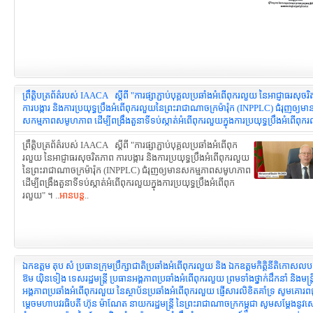
ព្រឹត្តិបត្រព័ត៌របស់ IAACA ស្តីពី "ការផ្សាភ្ជាប់បុគ្គលប្រឆាំងអំពើពុករលួយ នៃអាជ្ញាធរសុចរ
ការបង្ការ និងការប្រយុទ្ធប្រឹងអំពើពុករលួយនៃព្រះរាជាណាចក្រម៉ារ៉ុក (INPPLC) ជំរុញឲ្យមា
សកម្មភាពសមូហភាព ដើម្បីពង្រឹងតួនាទីទប់ស្កាត់អំពើពុករលួយក្នុងការប្រយុទ្ធប្រឹងអំពើពុក
ព្រឹត្តិបត្រព័ត៌របស់ IAACA ស្តីពី "ការផ្សាភ្ជាប់បុគ្គលប្រឆាំងអំពើពុក
រលួយ នៃអាជ្ញាធរសុចរិតភាព ការបង្ការ និងការប្រយុទ្ធប្រឹងអំពើពុករលួយ
នៃព្រះរាជាណាចក្រម៉ារ៉ុក (INPPLC) ជំរុញឲ្យមានសកម្មភាពសមូហភាព
ដើម្បីពង្រឹងតួនាទីទប់ស្កាត់អំពើពុករលួយក្នុងការប្រយុទ្ធប្រឹងអំពើពុក
រលួយ" ។ ..
អានបន្ត
..
ឯកឧត្តម តុប សំ ប្រធានក្រុមប្រឹក្សាជាតិប្រឆាំងអំពើពុករលួយ និង ឯកឧត្ដមកិត្តិនីតិកោសលប
ឱម យ៉ិនទៀង ទេសរដ្ឋមន្រ្តី ប្រធានអង្គភាពប្រឆាំងអំពើពុករលួយ ព្រមទាំងថ្នាក់ដឹកនាំ និងមន្រ្
អង្គភាពប្រឆាំងអំពើពុករលួយ នៃស្ថាប័នប្រឆាំងអំពើពុករលួយ ផ្ញើសារលិខិតគាំទ្រ សូមគោរ
ម្តេចមហាបវរធិបតី ហ៊ុន ម៉ាណែត នាយករដ្ឋមន្ត្រី នៃព្រះរាជាណាចក្រកម្ពុជា សូមសម្ដែងនូវសេ