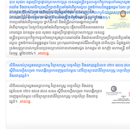
គុយ សុផល ឧត្តមប្រឹក្សាផ្ទាល់ព្រះមហាក្សត្រ ទេសរដ្ឋមន្ត្រីទទួលបន្ទុកកិច្ចការទូទៅអមក្រសួ
រាជវាំង និងជាសមាជិកក្រុមប្រឹក្សាជាតិប្រឆាំងអំពើពុករលួយ ក្នុងឱកាសដ៏ឧត្តុង្គឧត្តម ដែល ព
ឯកឧត្តម តុប សំ ប្រធានក្រុមប្រឹក្សាជាតិប្រឆាំងអំពើពុករលួយ និង
ជាអម្ចាស់ជីវិតលើត្បូង ជាទីសក្ការៈដ៏ខ្ពង់ខ្ពស់បំផុត ទ្រង់សព្ធព្រះរាជហឫទ័យប្រោសព្រះរាជទ
ឯកឧត្ដមកិត្តិនីតិកោសលបណ្ឌិត ឱម យ៉ិនទៀង ទេសរដ្ឋមន្រ្តី ប្រធានអង្គ
គោរមងារជូន ឯកឧត្តម ជា ឧកញ៉ា មហាមន្ត្រី នាថ្ងៃទី០៣ ខែកុម្ភៈ ឆ្នាំ២០២៤។
ភាពប្រឆាំងអំពើពុករលួយ ថ្នាក់ដឹកនាំ និងមន្រ្ដីរាជការអង្គភាពប្រឆាំង
អំពើពុករលួយ នៃស្ថាប័នប្រឆាំងអំពើពុករលួយ ផ្ញើសារលិខិតអបអរសាទរ
គោរពជូន ឯកឧត្តម គុយ សុផល ឧត្តមប្រឹក្សាផ្ទាល់ព្រះមហាក្សត្រ ទេសរដ្ឋ
មន្ត្រីទទួលបន្ទុកកិច្ចការទូទៅអមក្រសួងព្រះបរមរាជវាំង និងជាសមាជិកក្រុមប្រឹក្សាជាតិប្រឆាំ
រលួយ ក្នុងឱកាសដ៏ឧត្តុង្គឧត្តម ដែល ព្រះករុណាជាអម្ចាស់ជីវិតលើត្បូង ជាទីសក្ការៈដ៏ខ្ពង់ខ្ពស់
ទ្រង់សព្ធព្រះរាជហឫទ័យប្រោសព្រះរាជទានគោរមងារជូន ឯកឧត្តម ជា ឧកញ៉ា មហាមន្ត្រី នាថ
ខែកុម្ភៈ ឆ្នាំ២០២៤។ ..
អានបន្ត
..
លិខិតរបស់ក្រសួងឧស្សាហកម្ម វិទ្យាសាស្រ្ត បច្ចេកវិទ្យា និងនវានុវត្តន៍លេខ ០២១ ឧវបន.វ
ស្ដីពីសេចក្តីសម្រេច ការបង្កើតច្រកចេញចូលតែមួយ នៅវិទ្យាស្ថានជាតិវិទ្យាសាស្ត្រ បច្ចេកវិទ្យ
និងនវានុវត្តន៍។
លិខិតរបស់ក្រសួងឧស្សាហកម្ម វិទ្យាសាស្រ្ត បច្ចេកវិទ្យា និងនវានុ
វត្តន៍លេខ ០២១ ឧវបន.វវបន.សសរ ស្ដីពីសេចក្តីសម្រេច ការបង្កើតច្រក
ចេញចូលតែមួយ នៅវិទ្យាស្ថានជាតិវិទ្យាសាស្ត្រ បច្ចេកវិទ្យា និងនវានុ
វត្តន៍។ ..
អានបន្ត
..