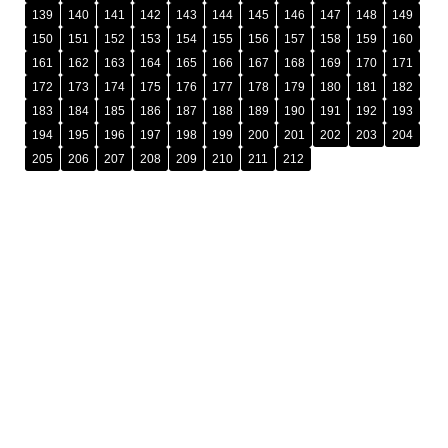
139
140
141
142
143
144
145
146
147
148
149
150
151
152
153
154
155
156
157
158
159
160
161
162
163
164
165
166
167
168
169
170
171
172
173
174
175
176
177
178
179
180
181
182
183
184
185
186
187
188
189
190
191
192
193
194
195
196
197
198
199
200
201
202
203
204
205
206
207
208
209
210
211
212
រក្សាសិទ្ធិ © ២០២៥ ដោយ
អង្គភាពប្រឆាំងអំពើពុករលួយ​ (អ.ប.ព.)