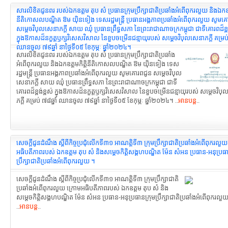
សារលិខិតជូនពរ របស់ឯកឧត្តម តុប សំ ប្រធានក្រុមប្រឹក្សាជាតិប្រឆាំងអំពើពុករលួយ និងឯកឧត្
នីតិកោសលបណ្ឌិត ឱម យ៉ិនទៀង ទេសរដ្ឋមន្រ្តី ប្រធានអង្គភាពប្រឆាំងអំពើពុករលួយ សូមគ
សម្ដេចវិបុលសេនាភក្ដី សាយ ឈុំ ប្រធានព្រឹទ្ធសភា នៃព្រះរាជាណាចក្រកម្ពុជា ជាទីគោរពដ៏ខ្ពង
ក្នុងឱកាសដ៏នក្ខត្តឫក្សវិសេសវិសាល នៃខួបចម្រើនជន្មាយុរបស់ សម្ដេចវិបុលសេនាភក្ដី គម្រប់ 
ឈានចូល ៧៩ឆ្នាំ នាថ្ងៃទី០៥ ខែកុម្ភៈ ឆ្នាំ២០២៤។
សារលិខិតជូនពរ របស់ឯកឧត្តម តុប សំ ប្រធានក្រុមប្រឹក្សាជាតិប្រឆាំង
អំពើពុករលួយ និងឯកឧត្ដមកិត្តិនីតិកោសលបណ្ឌិត ឱម យ៉ិនទៀង ទេស
រដ្ឋមន្រ្តី ប្រធានអង្គភាពប្រឆាំងអំពើពុករលួយ សូមគោរពជូន សម្ដេចវិបុល
សេនាភក្ដី សាយ ឈុំ ប្រធានព្រឹទ្ធសភា នៃព្រះរាជាណាចក្រកម្ពុជា ជាទី
គោរពដ៏ខ្ពង់ខ្ពស់ ក្នុងឱកាសដ៏នក្ខត្តឫក្សវិសេសវិសាល នៃខួបចម្រើនជន្មាយុរបស់ សម្ដេចវិប
ភក្ដី គម្រប់ ៧៨ឆ្នាំ ឈានចូល ៧៩ឆ្នាំ នាថ្ងៃទី០៥ ខែកុម្ភៈ ឆ្នាំ២០២៤។ ..
អានបន្ត
..
សេចក្តីជូនដំណឹង ស្តីពីកិច្ចប្រជុំលើកទី៣១ អាណត្តិទី៣ ក្រុមប្រឹក្សាជាតិប្រឆាំងអំពើពុករលួ
អធិបតីភាពរបស់ ឯកឧត្តម តុប សំ និងសម្ដេចកិត្តិសង្គហបណ្ឌិត ម៉ែន សំអន ប្រធាន-អនុប្រធា
ប្រឹក្សាជាតិប្រឆាំងអំពើពុករលួយ ។
សេចក្តីជូនដំណឹង ស្តីពីកិច្ចប្រជុំលើកទី៣១ អាណត្តិទី៣ ក្រុមប្រឹក្សាជាតិ
ប្រឆាំងអំពើពុករលួយ ក្រោមអធិបតីភាពរបស់ ឯកឧត្តម តុប សំ និង
សម្ដេចកិត្តិសង្គហបណ្ឌិត ម៉ែន សំអន ប្រធាន-អនុប្រធានក្រុមប្រឹក្សាជាតិប្រឆាំងអំពើពុករលួ
..
អានបន្ត
..