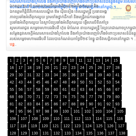
អំណរសាទរយ៉ាងក្រៃលែង និងគាំទ្រយ៉ាងពេញទំហឹងចំពោះប្រសាសន៍ដ៏ឧត្តុងឧត្តម របស់សម្
ឯកឧត្តម តុប សំ ប្រធានក្រុមប្រឹក្សាជាតិប្រឆាំងអំពើពុករលួយ និង
មហាមរវធិបតី ដែលបានកំណត់យកថ្ងៃទី២៩ ខែធ្នូ ជាទិវាសន្ដិភាពនៅកម្ពុជា ។
ឯកឧត្ដមកិត្តិនីតិកោសលបណ្ឌិត ឱម យ៉ិនទៀង ទេសរដ្ឋមន្រ្តី ប្រធានអង្គ
ភាពប្រឆាំងអំពើពុករលួយ ព្រមទាំងថ្នាក់ដឹកនាំ និងមន្រ្ដីរាជការអង្គភាព
ប្រឆាំងអំពើពុករលួយ នៃស្ថាប័នប្រឆាំងអំពើពុករលួយ ផ្ញើសារលិខិតគាំទ្រ
សូមគោរពជូន សម្តេចមហាបវរធិបតី ហ៊ុន ម៉ាណែត នាយករដ្ឋមន្ត្រី នៃព្រះរាជាណាចក្រកម្ពុជ
សម្ដែងនូវសេចក្ដីអំណរសាទរយ៉ាងក្រៃលែង និងគាំទ្រយ៉ាងពេញទំហឹងចំពោះប្រសាសន៍ដ៏ឧត្តុ
របស់សម្ដេចមហាមរវធិបតី ដែលបានកំណត់យកថ្ងៃទី២៩ ខែធ្នូ ជាទិវាសន្ដិភាពនៅកម្ពុជា ។ ..
បន្ត
..
1
2
3
4
5
6
7
8
9
10
11
12
13
14
15
16
17
18
19
20
21
22
23
24
25
26
27
28
29
30
31
32
33
34
35
36
37
38
39
40
41
42
43
44
45
46
47
48
49
50
51
52
53
54
55
56
57
58
59
60
61
62
63
64
65
66
67
68
69
70
71
72
73
74
75
76
77
78
79
80
81
82
83
84
85
86
87
88
89
90
91
92
93
94
95
96
97
98
99
100
101
102
103
104
105
106
107
108
109
110
111
112
113
114
115
116
117
118
119
120
121
122
123
124
125
126
127
128
129
130
131
132
133
134
135
136
137
138