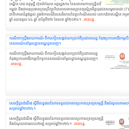
បណ្ឌិត ពេជ ចន្ទមុន្នី ហ៊ុនម៉ាណែត អគ្គស្នងការ នៃសមាគមកាយឫទ្ធិនារី
កម្ពុជា និងជាអនុប្រធានក្រុមប្រឹក្សាភិបាលសមាគមគ្រូទេព្យស័្មគ្រចិត្តយុវជនសម្តេចតេជោ (
ជាទីគោរពដ៏ខ្ពង់ខ្ពស់ ក្នុងឱកាសដ៏វិសេសវិសាលនៃខួបកំណើតរបស់ លោកជំទាវបណ្ឌិត គម្រ
ឆ្នាំ ឈានចូល ៤៤ ឆ្នាំ នាថ្ងៃទី២២ ខែមករា ឆ្នាំ២០២៤។ ..
អានបន្ត
..
ករណីពាក្យប្ដឹងរាយការណ៍ ពីការកៀបសង្កត់យកប្រាក់ពីប្រជាពលរដ្ឋ កំពុងប្រកបអាជីវកម្មប
ទេសចរណ៍នៅមូលដ្ឋានខណ្ឌដូនពេញ។
ករណីពាក្យប្ដឹងរាយការណ៍ ពីការកៀបសង្កត់យកប្រាក់ពីប្រជាពលរដ្ឋ
កំពុងប្រកបអាជីវកម្មបើកទូកទេសចរណ៍នៅមូលដ្ឋានខណ្ឌដូនពេញ។
..
អានបន្ត
..
សេចក្តីជូនដំណឹង ស្តីពីលទ្ធផលនៃការទទួលឯកសារប្រកាសទ្រព្យសម្បត្តិ និងបំណុលតាមរបប
សម្រាប់ឆ្នាំ២០២៤។
សេចក្តីជូនដំណឹង ស្តីពីលទ្ធផលនៃការទទួលឯកសារប្រកាសទ្រព្យសម្បត្តិ
និងបំណុលតាមរបប០២ឆាំ្ន សម្រាប់ឆ្នាំ២០២៤។ ..
អានបន្ត
..