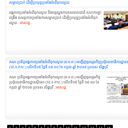
សម្អាតប្រាក់ ដើម្បីប្រយុទ្ធប្រឆាំងអំពើពុករលួយ
អង្គភាពប្រឆាំងអំពើពុករលួយ និងអគ្គស្នងការនគរបាលជាតិ សហការគ្នា
ពង្រឹង សមត្ថភាពប្រឆាំងការសម្អាតប្រាក់ ដើម្បីប្រយុទ្ធប្រឆាំងអំពើពុក
រលួយ ..
អានបន្ត
..
គណៈប្រតិភូអង្គភាព​ប្រឆាំងអំពើពុករលួយ (អ.ប.ព.) អញ្ជើញចូលរួមកិច្ចប្រជុំ​លេខាធិការដ្ឋាន
(SEA-PAC) លើកទី១៥ ថ្ងៃទី ០៩-១០ ខែ កក្កដា ឆ្នាំ ២០១៩ ប្រទេស សិង្ហបុរី
គណៈប្រតិភូអង្គភាព​ប្រឆាំងអំពើពុករលួយ (អ.ប.ព.) អញ្ជើញចូលរួមកិច្ច
ប្រជុំ​លេខាធិការដ្ឋានស៊ីផេក (SEA-PAC) លើកទី១៥ ថ្ងៃទី ០៩-១០ ខែ
កក្កដា ឆ្នាំ ២០១៩ ប្រទេស សិង្ហបុរី ..
អានបន្ត
..