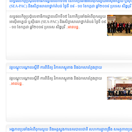
លទ្ធផលកិច្ចប្រជុំ​លេខាធិការដ្ឋានលើកទី១៥ នៃភាគីប្រឆាំងអំពើពុក​រលួយអាស៊ីអាគ្នេយ៍ ឬស៊ី
(SEA-PAC) និងសិក្ខាសាលាថ្នាក់តំបន់ ថ្ងៃទី ០៩ - ១០ ខែកក្កដា ឆ្នាំ២០១៩ ប្រទេស សិង្ហបុរី
លទ្ធផលកិច្ចប្រជុំ​លេខាធិការដ្ឋានលើកទី១៥ នៃភាគីប្រឆាំងអំពើពុក​រលួយ
អាស៊ីអាគ្នេយ៍ ឬស៊ីផេក (SEA-PAC) និងសិក្ខាសាលាថ្នាក់តំបន់ ថ្ងៃទី ០៩
- ១០ ខែកក្កដា ឆ្នាំ២០១៩ ប្រទេស សិង្ហបុរី ..
អានបន្ត
..
វគ្គបណ្ដុះបណ្ដាលស្ដីពី ការពិនិត្យ វិភាគភស្ដុតាង និងឯកសារក្លែងក្លាយ
វគ្គបណ្ដុះបណ្ដាលស្ដីពី ការពិនិត្យ វិភាគភស្ដុតាង និងឯកសារក្លែងក្លាយ
..
អានបន្ត
..
អង្គភាពប្រឆាំងអំពើពុករលួយ និងអគ្គស្នងការនគរបាលជាតិ សហការគ្នាពង្រឹង សមត្ថភាពប្រ