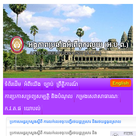
អង្គភាពប្រឆាំងអំពើពុករលួយ​ (អ.ប.ព.)
ANTI-CORRUPTION UNIT (A.C.U.)
English
ទំព័រដើម
អំពីយើង
ច្បាប់
ព្រឹត្តិការណ៍
ការប្រកាសទ្រព្យសម្បត្តិ និងបំណុល
កម្រងសេវាសាធារណៈ
ក.វ.ត.ផ
យោបល់
ប្រកាសអន្ដរក្រសួងស្ដីពី ការលក់លេខចុះបញ្ជី​រថយន្តគ្រួសារ និងរថយន្តធុនស្រាល
ប្រកាសអន្ដរក្រសួងស្ដីពី ការលក់លេខចុះបញ្ជី​រថយន្តគ្រួសារ និង