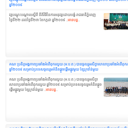
ឆ្នាំ២០១៩
វគ្គបណ្ដុះបណ្ដាលស្ដីពី នីតិវិធីនៃការ​អនុវត្តដោយបង្ខំ រាជធានីភ្នំពេញ
ថ្ងៃទី២២ ដល់ថ្ងៃទី២៣ ខែកក្កដា ឆ្នាំ២០១៩ ..
អានបន្ត
..
គណៈប្រតិភូអង្គភាព​ប្រឆាំងអំពើពុករលួយ (អ.ប.ព.) បានចូលរួមសិក្ខាសាលា​ប្រឆាំងអំពើពុ
ឆ្នាំ២០១៩ សម្រាប់ប្រទេសចូលរួម​គំនិតផ្តួចផ្ដើមផ្លូវមួយ ខ្សែក្រវ៉ាន់មួយ
គណៈប្រតិភូអង្គភាព​ប្រឆាំងអំពើពុករលួយ (អ.ប.ព.) បានចូលរួមសិក្ខា
សាលា​ប្រឆាំងអំពើពុករលួយ ឆ្នាំ២០១៩ សម្រាប់ប្រទេសចូលរួម​គំនិតផ្តួច
ផ្ដើមផ្លូវមួយ ខ្សែក្រវ៉ាន់មួយ ..
អានបន្ត
..