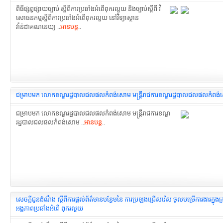
ពិធីផ្សព្វផ្សាយច្បាប់ ស្តីពីការប្រឆាំងអំពើពុករលួយ និងច្បាប់ស្តីពី វិ
សោធនកម្មស្តីពីការប្រឆាំងអំពើពុករលួយ នៅវិទ្យាស្ថាន
វ៉ាន់ដាគណនេយ្យ ..
អានបន្ត
..
ជម្រាបមក លោកខណ្ឌរដ្ឋបាលជលផលកំពង់សោម មន្ត្រីរាជការខណ្ឌរដ្ឋបាលជលផលកំពង
ជម្រាបមក លោកខណ្ឌរដ្ឋបាលជលផលកំពង់សោម មន្ត្រីរាជការខណ្ឌ
រដ្ឋបាលជលផលកំពង់សោម ..
អានបន្ត
..
សេចក្ដីជូនដំណឹង ស្ដីពីការផ្តល់ព័ត៌មានបន្ថែមនៃ ការប្រឡងជ្រើសរើស ចូលបម្រើការងារក្នុងក
អង្គភាពប្រឆាំងអំពើ ពុករលួយ