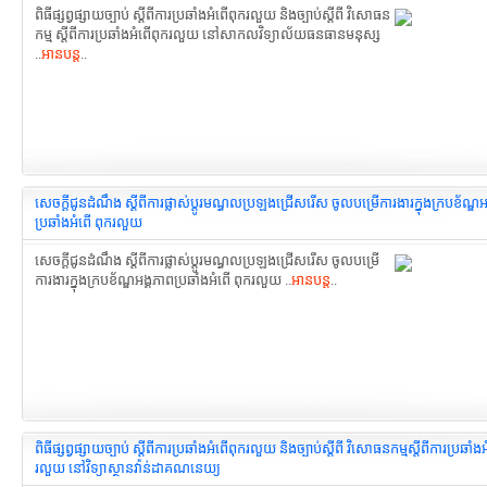
ពិធីផ្សព្វផ្សាយច្បាប់ ស្តីពីការប្រឆាំងអំពើពុករលួយ និងច្បាប់ស្តីពី វិសោធន
កម្ម ស្តីពីការប្រឆាំងអំពើពុករលួយ នៅសាកលវិទ្យាល័យធនធានមនុស្ស
..
អានបន្ត
..
សេចក្ដីជូនដំណឹង ស្ដីពីការផ្លាស់ប្តូរមណ្ធលប្រឡងជ្រើសរើស ចូលបម្រើការងារក្នុងក្របខ័ណ្ឌអ
ប្រឆាំងអំពើ ពុករលួយ
សេចក្ដីជូនដំណឹង ស្ដីពីការផ្លាស់ប្តូរមណ្ធលប្រឡងជ្រើសរើស ចូលបម្រើ
ការងារក្នុងក្របខ័ណ្ឌអង្គភាពប្រឆាំងអំពើ ពុករលួយ ..
អានបន្ត
..
ពិធីផ្សព្វផ្សាយច្បាប់ ស្តីពីការប្រឆាំងអំពើពុករលួយ និងច្បាប់ស្តីពី វិសោធនកម្មស្តីពីការប្រឆាំង
រលួយ នៅវិទ្យាស្ថានវ៉ាន់ដាគណនេយ្យ