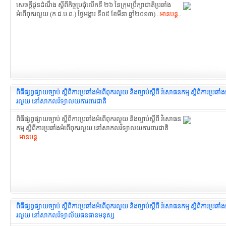
សេចក្ដីជូនដំណឹង ស្ដីពីកិច្ចប្រជុំលើកទី ២៦ នៃក្រុមប្រឹក្សាជាតិប្រឆាំង
អំពើពុករលួយ (ក.ជ.ប.ព.) ថ្ងៃអង្គារ ទី០៥ ខែមីនា ឆ្នាំ២០១៣) ..
អានបន្ត
..
ពិធីផ្សព្វផ្សាយច្បាប់ ស្តីពីការប្រឆាំងអំពើពុករលួយ និងច្បាប់ស្តីពី វិសោធនកម្ម ស្តីពីការប្រឆាំ
រលួយ នៅសាកលវិទ្យាលយការពារជាតិ
ពិធីផ្សព្វផ្សាយច្បាប់ ស្តីពីការប្រឆាំងអំពើពុករលួយ និងច្បាប់ស្តីពី វិសោធន
កម្ម ស្តីពីការប្រឆាំងអំពើពុករលួយ នៅសាកលវិទ្យាលយការពារជាតិ
..
អានបន្ត
..
ពិធីផ្សព្វផ្សាយច្បាប់ ស្តីពីការប្រឆាំងអំពើពុករលួយ និងច្បាប់ស្តីពី វិសោធនកម្ម ស្តីពីការប្រឆាំ
រលួយ នៅសាកលវិទ្យាល័យធនធានមនុស្ស