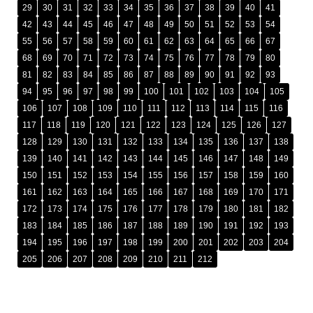
29
30
31
32
33
34
35
36
37
38
39
40
41
42
43
44
45
46
47
48
49
50
51
52
53
54
55
56
57
58
59
60
61
62
63
64
65
66
67
68
69
70
71
72
73
74
75
76
77
78
79
80
81
82
83
84
85
86
87
88
89
90
91
92
93
94
95
96
97
98
99
100
101
102
103
104
105
106
107
108
109
110
111
112
113
114
115
116
117
118
119
120
121
122
123
124
125
126
127
128
129
130
131
132
133
134
135
136
137
138
139
140
141
142
143
144
145
146
147
148
149
150
151
152
153
154
155
156
157
158
159
160
161
162
163
164
165
166
167
168
169
170
171
172
173
174
175
176
177
178
179
180
181
182
183
184
185
186
187
188
189
190
191
192
193
194
195
196
197
198
199
200
201
202
203
204
205
206
207
208
209
210
211
212
រក្សាសិទ្ធិ © ២០២៥ ដោយ
អង្គភាពប្រឆាំងអំពើពុករលួយ​ (អ.ប.ព.)