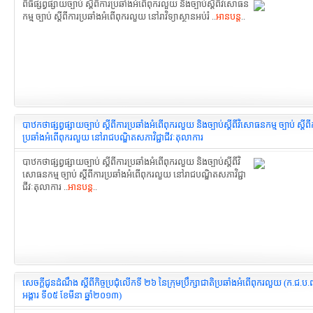
ពិធីផ្សព្វផ្សាយច្បាប់ ស្តីពីការប្រឆាំងអំពើពុករលួយ និងច្បាប់ស្តីពីវិសោធន
កម្ម ច្បាប់ ស្តីពីការប្រឆាំងអំពើពុករលួយ នៅរាវិទ្យាស្ថានអប់រំ ..
អានបន្ត
..
បាឋកថាផ្សព្វផ្សាយច្បាប់ ស្តីពីការប្រឆាំងអំពើពុករលួយ និងច្បាប់ស្តីពីវិសោធនកម្ម ច្បាប់ ស្តីពី
ប្រឆាំងអំពើពុករលួយ នៅរាជបណ្ឌិតសភាវិជ្ជាជីវៈតុលាការ
បាឋកថាផ្សព្វផ្សាយច្បាប់ ស្តីពីការប្រឆាំងអំពើពុករលួយ និងច្បាប់ស្តីពីវិ
សោធនកម្ម ច្បាប់ ស្តីពីការប្រឆាំងអំពើពុករលួយ នៅរាជបណ្ឌិតសភាវិជ្ជា
ជីវៈតុលាការ ..
អានបន្ត
..
សេចក្ដីជូនដំណឹង ស្ដីពីកិច្ចប្រជុំលើកទី ២៦ នៃក្រុមប្រឹក្សាជាតិប្រឆាំងអំពើពុករលួយ (ក.ជ.ប.ព.
អង្គារ ទី០៥ ខែមីនា ឆ្នាំ២០១៣)