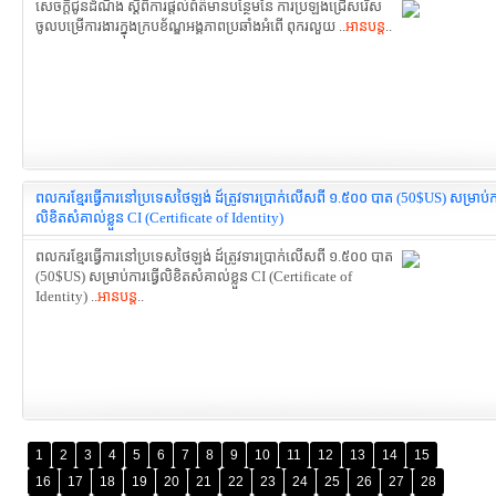
សេចក្ដីជូនដំណឹង ស្ដីពីការផ្តល់ព័ត៌មានបន្ថែមនៃ ការប្រឡងជ្រើសរើស
ចូលបម្រើការងារក្នុងក្របខ័ណ្ឌអង្គភាពប្រឆាំងអំពើ ពុករលួយ ..
អានបន្ត
..
ពលករខ្មែរធ្វើការនៅប្រទេសថៃឡង់ ដ៍ត្រូវទារប្រាក់លើសពី ១.៥០០ បាត (50$US) សម្រាប់កា
លិខិតសំគាល់ខ្លួន CI (Certificate of Identity)
ពលករខ្មែរធ្វើការនៅប្រទេសថៃឡង់ ដ៍ត្រូវទារប្រាក់លើសពី ១.៥០០ បាត
(50$US) សម្រាប់ការធ្វើលិខិតសំគាល់ខ្លួន CI (Certificate of
Identity) ..
អានបន្ត
..
1
2
3
4
5
6
7
8
9
10
11
12
13
14
15
16
17
18
19
20
21
22
23
24
25
26
27
28