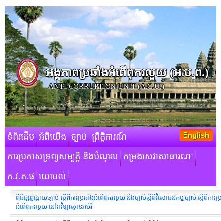
អង្គភាពប្រឆាំងអំពើពុករលួយ​ (អ.ប.ព.)
ANTI-CORRUPTION UNIT (A.C.U.)
English
ទំព័រដើម
អំពីយើង
ច្បាប់
ព្រឹត្តិការណ៍
ការប្រកាសទ្រព្យសម្បត្តិ និងបំណុល
កម្រងសេវាសាធារណៈ
ក.វ.ត.ផ
យោបល់
ពិធីផ្សព្វផ្សាយច្បាប់ ស្តីពីការប្រឆាំងអំពើពុករលួយ និងច្បាប់ស្តីពីវិសោធនកម្ម ច្បាប់ ស្តីពីការប្
អំពើពុករលួយ នៅរាវិទ្យាស្ថានអប់រំ