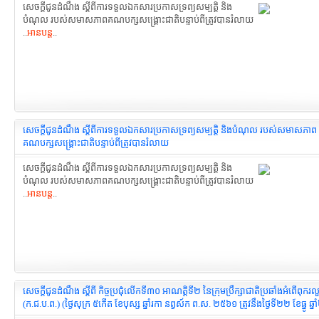
សេចក្តីជូនដំណឹង ស្ដីពីការទទួលឯកសារ​ប្រកាសទ្រព្យសម្បត្តិ និង
បំណុល របស់សមាសភាព​គណបក្សសង្រ្គោះជាតិ​បន្ទាប់ពីត្រូវបានរំលាយ
..
អានបន្ត
..
សេចក្តីជូនដំណឹង ស្ដីពីការទទួលឯកសារប្រកាស​ទ្រព្យសម្បត្តិ និងបំណុល របស់សមាសភាព​
គណបក្សសង្រ្គោះជាតិ​បន្ទាប់ពីត្រូវបានរំលាយ
សេចក្តីជូនដំណឹង ស្ដីពីការទទួលឯកសារប្រកាស​ទ្រព្យសម្បត្តិ និង
បំណុល របស់សមាសភាព​គណបក្សសង្រ្គោះជាតិ​បន្ទាប់ពីត្រូវបានរំលាយ
..
អានបន្ត
..
សេចក្តីជូនដំណឹង ស្តីពី កិច្ចប្រជុំលើកទី៣០ អាណត្តិទី២ នៃក្រុមប្រឹក្សាជាតិ​ប្រឆាំងអំពើពុករ
(ក.ជ.ប.ព.) (ថ្ងៃសុក្រ ៥កើត ខែបុស្ស ឆ្នាំរកា នព្វស៍ក ព.ស. ២៥៦១ ត្រូវនឹងថ្ងៃទី២២ ខែធ្នូ ឆ