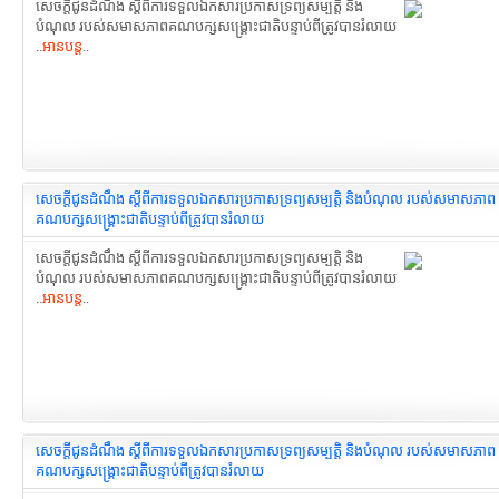
សេចក្តីជូនដំណឹង ស្ដីពីការទទួលឯកសារ​ប្រកាសទ្រព្យសម្បត្តិ និង
បំណុល របស់សមាសភាព​គណបក្សសង្រ្គោះជាតិ​បន្ទាប់ពីត្រូវបានរំលាយ
..
អានបន្ត
..
សេចក្តីជូនដំណឹង ស្ដីពីការទទួលឯកសារ​ប្រកាសទ្រព្យសម្បត្តិ និងបំណុល របស់សមាសភាព​
គណបក្សសង្រ្គោះជាតិ​បន្ទាប់ពីត្រូវបានរំលាយ
សេចក្តីជូនដំណឹង ស្ដីពីការទទួលឯកសារ​ប្រកាសទ្រព្យសម្បត្តិ និង
បំណុល របស់សមាសភាព​គណបក្សសង្រ្គោះជាតិ​បន្ទាប់ពីត្រូវបានរំលាយ
..
អានបន្ត
..
សេចក្តីជូនដំណឹង ស្ដីពីការទទួលឯកសារ​ប្រកាសទ្រព្យសម្បត្តិ និងបំណុល របស់សមាសភាព​
គណបក្សសង្រ្គោះជាតិ​បន្ទាប់ពីត្រូវបានរំលាយ