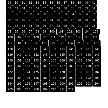
29
30
31
32
33
34
35
36
37
38
39
40
41
42
43
44
45
46
47
48
49
50
51
52
53
54
55
56
57
58
59
60
61
62
63
64
65
66
67
68
69
70
71
72
73
74
75
76
77
78
79
80
81
82
83
84
85
86
87
88
89
90
91
92
93
94
95
96
97
98
99
100
101
102
103
104
105
106
107
108
109
110
111
112
113
114
115
116
117
118
119
120
121
122
123
124
125
126
127
128
129
130
131
132
133
134
135
136
137
138
139
140
141
142
143
144
145
146
147
148
149
150
151
152
153
154
155
156
157
158
159
160
161
162
163
164
165
166
167
168
169
170
171
172
173
174
175
176
177
178
179
180
181
182
183
184
185
186
187
188
189
190
191
192
193
194
195
196
197
198
199
200
201
202
203
204
205
206
207
208
209
210
211
212
រក្សាសិទ្ធិ © ២០២៥ ដោយ
អង្គភាពប្រឆាំងអំពើពុករលួយ​ (អ.ប.ព.)