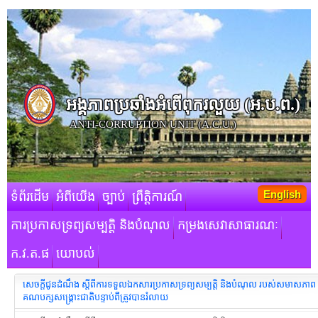
អង្គភាពប្រឆាំងអំពើពុករលួយ​ (អ.ប.ព.)
ANTI-CORRUPTION UNIT (A.C.U.)
English
ទំព័រដើម
អំពីយើង
ច្បាប់
ព្រឹត្តិការណ៍
ការប្រកាសទ្រព្យសម្បត្តិ និងបំណុល
កម្រងសេវាសាធារណៈ
ក.វ.ត.ផ
យោបល់
សេចក្តីជូនដំណឹង ស្ដីពីការទទួលឯកសារ​ប្រកាសទ្រព្យសម្បត្តិ និងបំណុល របស់សមាសភាព​
គណបក្សសង្រ្គោះជាតិ​បន្ទាប់ពីត្រូវបានរំលាយ