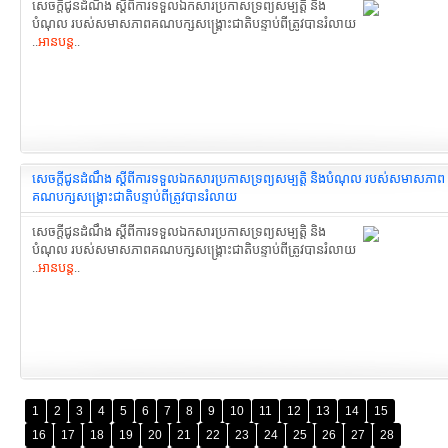
សេចក្តីជូនដំណឹង ស្ដីពីការទទួលឯកសារ​ប្រកាសទ្រព្យសម្បត្តិ និង
បំណុល របស់សមាសភាព​គណបក្ស​សង្រ្គោះជាតិបន្ទាប់ពី​ត្រូវបានរំលាយ
..
អានបន្ត
..
សេចក្តីជូនដំណឹង ស្ដីពីការទទួលឯកសារ​ប្រកាសទ្រព្យសម្បត្តិ និងបំណុល របស់សមាសភាព
គណបក្ស​សង្រ្គោះជាតិបន្ទាប់ពីត្រូវបានរំលាយ
សេចក្តីជូនដំណឹង ស្ដីពីការទទួលឯកសារ​ប្រកាសទ្រព្យសម្បត្តិ និង
បំណុល របស់សមាសភាពគណបក្ស​សង្រ្គោះជាតិបន្ទាប់ពីត្រូវបានរំលាយ
..
អានបន្ត
..
1
2
3
4
5
6
7
8
9
10
11
12
13
14
15
16
17
18
19
20
21
22
23
24
25
26
27
28