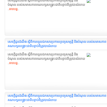
សេចក្តីជូនដំណឹង ស្ដីពីការទទួលឯកសារ​ប្រកាសទ្រព្យសម្បត្តិ និង
បំណុល របស់សមាសភាពគណបក្សសង្រ្គោះជាតិ​បន្ទាប់ពីត្រូវបានរំលាយ
..
អានបន្ត
..
សេចក្តីជូនដំណឹង ស្ដីពីការទទួលឯកសារ​ប្រកាសទ្រព្យសម្បត្តិ និងបំណុល របស់សមាសភាព
គណបក្ស​សង្រ្គោះជាតិបន្ទាប់ពី​ត្រូវបានរំលាយ
សេចក្តីជូនដំណឹង ស្ដីពីការទទួលឯកសារ​ប្រកាសទ្រព្យសម្បត្តិ និង
បំណុល របស់សមាសភាពគណបក្ស​សង្រ្គោះជាតិបន្ទាប់ពី​ត្រូវបានរំលាយ
..
អានបន្ត
..
សេចក្តីជូនដំណឹង ស្ដីពីការទទួលឯកសារ​ប្រកាសទ្រព្យសម្បត្តិ និងបំណុល របស់សមាសភាព​
គណបក្ស​សង្រ្គោះជាតិបន្ទាប់ពី​ត្រូវបានរំលាយ