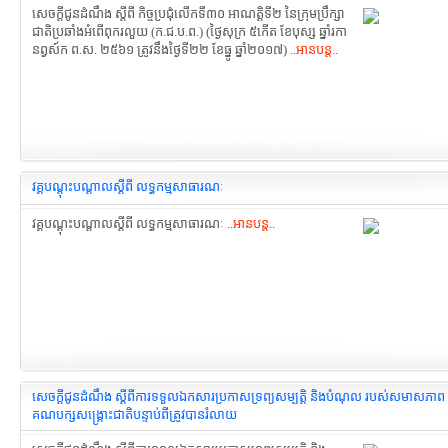
សេចក្តីជូនដំណឹង ស្តីពី កិច្ចប្រជុំលើកទី៣០ អាណត្តិទី២ នៃក្រុមប្រឹក្សា
ជាតិ​ប្រឆាំងអំពើពុករលួយ (ក.ជ.ប.ព.) (ថ្ងៃសុក្រ ៥កើត ខែបុស្ស ឆ្នាំរកា
នព្វស៍ក ព.ស. ២៥៦១ ត្រូវនឹងថ្ងៃទី២២ ខែធ្នូ ឆ្នាំ២០១៧) ..
អានបន្ត
..
វគ្គបណ្ដុះបណ្ដាលស្ដីពី លទ្ធកម្មសាធារណៈ
វគ្គបណ្ដុះបណ្ដាលស្ដីពី លទ្ធកម្មសាធារណៈ ..
អានបន្ត
..
សេចក្តីជូនដំណឹង ស្ដីពីការទទួលឯកសារ​ប្រកាសទ្រព្យសម្បត្តិ និងបំណុល របស់សមាសភាព
គណបក្សសង្រ្គោះជាតិ​បន្ទាប់ពីត្រូវបានរំលាយ