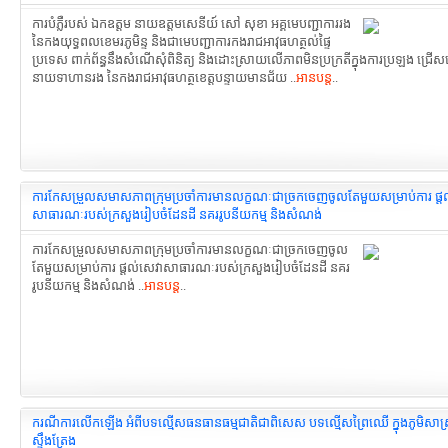
ការបំភ្លឺរបស់ ឯកឧត្តម នាយឧត្តមសេនីយ៍ សៅ សុខា អគ្គមេបញ្ជាការរង
នៃកងយុទ្ធពលខេមរភូមិន្ទ និងជាមេបញ្ជាការកងរាជអាវុធហត្ថល់ផ្ទៃ
ប្រទេស ពាក់ព័ន្ធនឹងសំណើសុំពិនិត្យ និងដោះស្រាយលើភាពមិនប្រក្រតីក្នុងការប្រឡង ជ្រើ
នាយទាហានរង នៃកងរាជអាវុធហត្ថខេត្តបន្ទាយមានជ័យ ..
អានបន្ត
..
ការកែសម្រួលសមាសភាព​ក្រុមប្រចាំការមានលក្ខណៈ​ជាច្រកចេញចូលតែមួយសម្រាប់ការ ផ្ត
សាធារណៈរបស់ក្រសួងរៀបចំដែនដី នគររូបនីយកម្ម និងសំណង់
ការកែសម្រួលសមាសភាព​ក្រុមប្រចាំការមានលក្ខណៈ​ជាច្រកចេញចូល
តែមួយសម្រាប់ការ ផ្តល់សេវាសាធារណៈរបស់ក្រសួងរៀបចំដែនដី នគរ
រូបនីយកម្ម និងសំណង់ ..
អានបន្ត
..
ករណីការលើកឡើង អំពីបទល្មើសធនធានធម្មជាតិជាពិសេស បទល្មើសព្រៃឈើ ក្នុងភូមិសាស្ត្
ស្ទឹងត្រែង