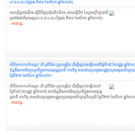
(ក.ជ.ប.ព) (ថ្ងៃពុធ ទី៣១ ខែសីហា ឆ្នាំ២០១៦)
សេចក្តីជូនដំណឹង ស្តីពីកិច្ចប្រជុំលើកទី១៤ អាណត្តិទី២ នៃក្រុមប្រឹក្សាជាតិ
ប្រឆាំងអំពើពុករលួយ (ក.ជ.ប.ព) (ថ្ងៃពុធ ទី៣១ ខែសីហា ឆ្នាំ២០១៦)
..
អានបន្ត
..
លិខិតកោះហៅឈ្មោះ យី ស្រីង៉ែត គ្រូបង្រៀន ដើម្បីស្តាប់ចម្លើយនៅថ្ងៃទី០៥ ខែកញ្ញា ឆ្នាំ២០
ព័ន្ធនឹងភាពមិនប្រក្រតី​ក្នុងការអនុវត្តតួនាទី ភារកិច្ច នាសម័យប្រឡងសញ្ញាបត្រ​មធ្យមសិក្សាទុ
ថ្ងៃទី២២ ខែសីហា ឆ្នាំ២០១៦។
លិខិតកោះហៅឈ្មោះ យី ស្រីង៉ែត គ្រូបង្រៀន ដើម្បីស្តាប់ចម្លើយនៅ
ថ្ងៃទី០៥ ខែកញ្ញា ឆ្នាំ២០១៦ ពាក់ព័ន្ធនឹងភាពមិនប្រក្រតី​ក្នុងការអនុវត្ត
តួនាទី ភារកិច្ច នាសម័យប្រឡងសញ្ញាបត្រ​មធ្យមសិក្សាទុតិយភូមិ ថ្ងៃទី២២ ខែសីហា ឆ្នាំ២
..
អានបន្ត
..