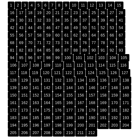
1
2
3
4
5
6
7
8
9
10
11
12
13
14
15
16
17
18
19
20
21
22
23
24
25
26
27
28
29
30
31
32
33
34
35
36
37
38
39
40
41
42
43
44
45
46
47
48
49
50
51
52
53
54
55
56
57
58
59
60
61
62
63
64
65
66
67
68
69
70
71
72
73
74
75
76
77
78
79
80
81
82
83
84
85
86
87
88
89
90
91
92
93
94
95
96
97
98
99
100
101
102
103
104
105
106
107
108
109
110
111
112
113
114
115
116
117
118
119
120
121
122
123
124
125
126
127
128
129
130
131
132
133
134
135
136
137
138
139
140
141
142
143
144
145
146
147
148
149
150
151
152
153
154
155
156
157
158
159
160
161
162
163
164
165
166
167
168
169
170
171
172
173
174
175
176
177
178
179
180
181
182
183
184
185
186
187
188
189
190
191
192
193
194
195
196
197
198
199
200
201
202
203
204
205
206
207
208
209
210
211
212