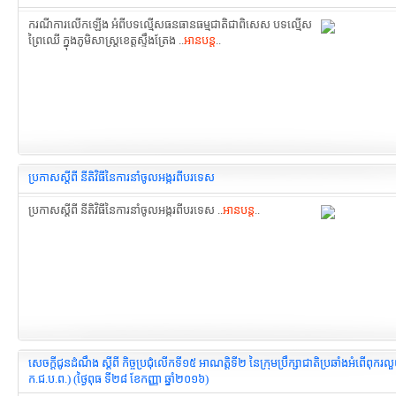
ករណីការលើកឡើង អំពីបទល្មើសធនធានធម្មជាតិជាពិសេស បទល្មើស
ព្រៃឈើ ក្នុងភូមិសាស្ត្រខេត្តស្ទឹងត្រែង ..
អានបន្ត
..
ប្រកាសស្តីពី នីតិវិធីនៃការនាំចូលអង្ករពីបរទេស
ប្រកាសស្តីពី នីតិវិធីនៃការនាំចូលអង្ករពីបរទេស ..
អានបន្ត
..
សេចក្ដីជូនដំណឹង ស្ដីពី កិច្ចប្រជុំលើកទី១៥ អាណត្តិទី២ នៃក្រុមប្រឹក្សាជាតិប្រឆាំងអំពើពុករល
ក.ជ.ប.ព.) (ថ្ងៃពុធ ទី២៨ ខែកញ្ញា ឆ្នាំ២០១៦)