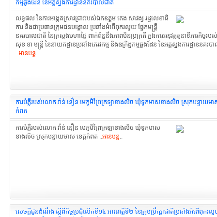
កម្មឆ្លងដែន នៃអគ្គស្នងការដ្ឋាននគរបាលជាតិ
លទ្ធផល នៃការអង្កេតស្រាវជ្រាវរបស់ឯកឧត្តម តេង សាវង្ស រដ្ឋលេខាធិ
ការ និងជាប្រធានក្រុមជនបង្គោល ប្រឆាំងអំពើពុករលួយ ផ្នែកមន្ត្រី
នគរបាលជាតិ នៃក្រសួងមហាផ្ទៃ ពាក់ព័ន្ធនឹងភាពមិនប្រក្រតី ក្នុងការអនុវត្តតួនាទីភារកិច្ចរ
សុខ ខា មន្រ្តី នៃនាយកដ្ឋានប្រឆាំងភេរវកម្ម និងឧក្រិដ្ឋកម្មឆ្លងដែន នៃអគ្គស្នងការដ្ឋាននគរប
..
អានបន្ត
..
ការបំភ្លឺរបស់លោក វ៉ាន់ នឿន មេភូមិព្រៃក្រឡាខាងលិច ឃុំទូកមាសខាងលិច ស្រុកបន្ទាយមាស
កំពត
ការបំភ្លឺរបស់លោក វ៉ាន់ នឿន មេភូមិព្រៃក្រឡាខាងលិច ឃុំទូកមាស
ខាងលិច ស្រុកបន្ទាយមាស ខេត្តកំពត ..
អានបន្ត
..
សេចក្តីជូនដំណឹង ស្តីពីកិច្ចប្រជុំលើកទី១៤ អាណត្តិទី២ នៃក្រុមប្រឹក្សាជាតិប្រឆាំងអំពើពុករល