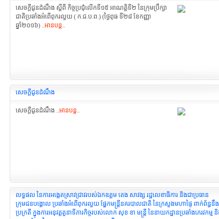
សេចក្ដីជូនដំណឹង ស្ដីពី កិច្ចប្រជុំលើកទី១៥ អាណត្តិទី២ នៃក្រុមប្រឹក្សា
ជាតិប្រឆាំងអំពើពុករលួយ ( ក.ជ.ប.ព.) (ថ្ងៃពុធ ទី២៨ ខែកញ្ញា
ឆ្នាំ២០១៦) ..
អានបន្ត
..
សេចក្ដីជូនដំណឹង
សេចក្ដីជូនដំណឹង ..
អានបន្ត
..
លទ្ធផល នៃការអង្កេតស្រាវជ្រាវរបស់ឯកឧត្តម តេង សាវង្ស រដ្ឋលេខាធិការ និងជាប្រធាន
ក្រុមជនបង្គោល ប្រឆាំងអំពើពុករលួយ ផ្នែកមន្ត្រីនគរបាលជាតិ នៃក្រសួងមហាផ្ទៃ ពាក់ព័ន្ធន
ប្រក្រតី ក្នុងការអនុវត្តតួនាទីភារកិច្ចរបស់លោក សុខ ខា មន្រ្តី នៃនាយកដ្ឋានប្រឆាំងភេរវកម្ម និង