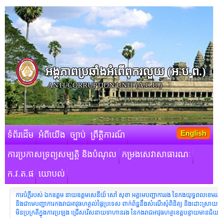
អង្គភាពប្រឆាំងអំពើពុករលួយ​ (អ.ប.ព.)
ANTI-CORRUPTION UNIT (A.C.U.)
English
ទំព័រដើម
អំពីយើង
ច្បាប់
ព្រឹត្តិការណ៍
ការប្រកាសទ្រព្យសម្បត្តិ និងបំណុល
កម្រងសេវាសាធារណៈ
ក.វ.ត.ផ
យោបល់
ការបំភ្លឺរបស់ ឯកឧត្តម នាយឧត្តមសេនីយ៍ សៅ សុខា អគ្គមេបញ្ជាការរង នៃកងយុទ្ធពលខេមរភូ
និងជាមេបញ្ជាការកងរាជអាវុធហត្ថល់ផ្ទៃប្រទេស ពាក់ព័ន្ធនឹងសំណើសុំពិនិត្យ និងដោះស្រ
មិនប្រក្រតីក្នុងការប្រឡង ជ្រើសរើសនាយទាហានរង នៃកងរាជអាវុធហត្ថខេត្តបន្ទាយមានជ័