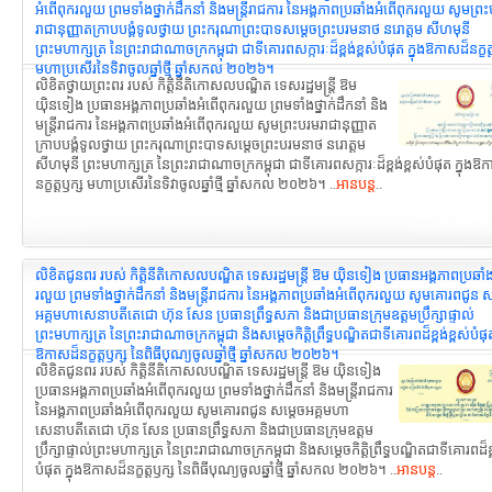
អំពើពុករលួយ ព្រមទាំងថ្នាក់ដឹកនាំ និងមន្ត្រីរាជការ នៃអង្គភាពប្រឆាំងអំពើពុករលួយ សូមព្រ
រាជានុញ្ញាតក្រាបបង្គំទូលថ្វាយ ព្រះករុណាព្រះបាទសម្តេចព្រះបរមនាថ នរោត្តម សីហមុនី
ព្រះមហាក្សត្រ នៃព្រះរាជាណាចក្រកម្ពុជា ជាទីគោរពសក្ការៈដ៏ខ្ពង់ខ្ពស់បំផុត ក្នុងឱកាសដ៏នក្ខត្
មហាប្រសើរនៃទិវាចូលឆ្នាំថ្មី ឆ្នាំសកល ២០២៦។
លិខិតថ្វាយព្រះពរ របស់ កិត្តិនីតិកោសលបណ្ឌិត ទេសរដ្ឋមន្ដ្រី ឱម
យ៉ិនទៀង ប្រធានអង្គភាពប្រឆាំងអំពើពុករលួយ ព្រមទាំងថ្នាក់ដឹកនាំ និង
មន្ត្រីរាជការ នៃអង្គភាពប្រឆាំងអំពើពុករលួយ សូមព្រះបរមរាជានុញ្ញាត
ក្រាបបង្គំទូលថ្វាយ ព្រះករុណាព្រះបាទសម្តេចព្រះបរមនាថ នរោត្តម
សីហមុនី ព្រះមហាក្សត្រ នៃព្រះរាជាណាចក្រកម្ពុជា ជាទីគោរពសក្ការៈដ៏ខ្ពង់ខ្ពស់បំផុត ក្នុងឱ
នក្ខត្តឫក្ស មហាប្រសើរនៃទិវាចូលឆ្នាំថ្មី ឆ្នាំសកល ២០២៦។ ..
អានបន្ត
..
លិខិតជូនពរ របស់ កិត្តិនីតិកោសលបណ្ឌិត ទេសរដ្ឋមន្ដ្រី ឱម យ៉ិនទៀង ប្រធានអង្គភាពប្រឆាំ
រលួយ ព្រមទាំងថ្នាក់ដឹកនាំ និងមន្ត្រីរាជការ នៃអង្គភាពប្រឆាំងអំពើពុករលួយ សូមគោរពជូន ស
អគ្គមហាសេនាបតីតេជោ ហ៊ុន សែន ប្រធានព្រឹទ្ធសភា និងជាប្រធានក្រុមឧត្តមប្រឹក្សាផ្ទាល់
ព្រះមហាក្សត្រ នៃព្រះរាជាណាចក្រកម្ពុជា និងសម្ដេចកិត្តិព្រឹទ្ធបណ្ឌិតជាទីគោរពដ៏ខ្ពង់ខ្ពស់បំផុត
ឱកាសដ៏នក្ខត្តឫក្ស នៃពិធីបុណ្យចូលឆ្នាំថ្មី ឆ្នាំសកល ២០២៦។
លិខិតជូនពរ របស់ កិត្តិនីតិកោសលបណ្ឌិត ទេសរដ្ឋមន្ដ្រី ឱម យ៉ិនទៀង
ប្រធានអង្គភាពប្រឆាំងអំពើពុករលួយ ព្រមទាំងថ្នាក់ដឹកនាំ និងមន្ត្រីរាជការ
នៃអង្គភាពប្រឆាំងអំពើពុករលួយ សូមគោរពជូន សម្តេចអគ្គមហា
សេនាបតីតេជោ ហ៊ុន សែន ប្រធានព្រឹទ្ធសភា និងជាប្រធានក្រុមឧត្តម
ប្រឹក្សាផ្ទាល់ព្រះមហាក្សត្រ នៃព្រះរាជាណាចក្រកម្ពុជា និងសម្ដេចកិត្តិព្រឹទ្ធបណ្ឌិតជាទីគោរពដ៏ខ្
បំផុត ក្នុងឱកាសដ៏នក្ខត្តឫក្ស នៃពិធីបុណ្យចូលឆ្នាំថ្មី ឆ្នាំសកល ២០២៦។ ..
អានបន្ត
..