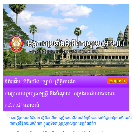
អង្គភាពប្រឆាំងអំពើពុករលួយ​ (អ.ប.ព.)
ANTI-CORRUPTION UNIT (A.C.U.)
English
ទំព័រដើម
អំពីយើង
ច្បាប់
ព្រឹត្តិការណ៍
ការប្រកាសទ្រព្យសម្បត្តិ និងបំណុល
កម្រងសេវាសាធារណៈ
ក.វ.ត.ផ
យោបល់
សេចក្ដីប្រកាសព័ត៌មាន ស្ដីពីករណីពាក្យប្តឹងអនាមិកពាក់ព័ន្ធនឹងការកាប់បំផ្លាញព្រៃឈើរបស់រ
ជាកម្មសិទ្ធិរាប់រយហិកតា ក្នុងភូមិសាស្ត្រស្រុកសន្ទុក ខេត្តកំពង់ធំ។