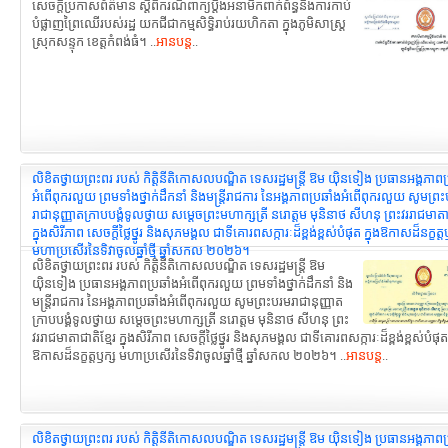
សេចក្ដីប្រកាសព័ត៌មាន ស្ដីពីករណីពាក្យប្តឹងអនាមិកពាក់ព័ន្ធនឹងការកាប់
បំផ្លាញព្រៃឈើរបស់រដ្ឋ យកជីជាកម្មសិទ្ធិរាប់រយហិកតា ក្នុងភូមិសាស្ត្រ
ស្រុកសន្ទុក ខេត្តកំពង់ធំ។ ..
អានបន្ត
..
លិខិតថ្វាយព្រះពរ របស់ កិត្តិនីតិកោសលបណ្ឌិត ទេសរដ្ឋមន្ដ្រី ឱម យ៉ិនទៀង ប្រធានអង្គភាពប
អំពើពុករលួយ ព្រមទាំងថ្នាក់ដឹកនាំ និងមន្ត្រីរាជការ នៃអង្គភាពប្រឆាំងអំពើពុករលួយ សូមព្រ
រាជានុញ្ញាតក្រាបបង្គំទូលថ្វាយ សម្តេចព្រះមហាក្សត្រី នរោត្តម មុនិនាថ សីហនុ ព្រះវររាជមាតាជ
ក្នុងសិរីភាព សេចក្តីថ្លៃថ្នូរ និងសុភមង្គល ជាទីគោរពសក្ការៈដ៏ខ្ពង់ខ្ពស់បំផុត ក្នុងឱកាសដ៏នក្ខត្ត
មហាប្រសើរនៃទិវាចូលឆ្នាំថ្មី ឆ្នាំសកល ២០២៦។
លិខិតថ្វាយព្រះពរ របស់ កិត្តិនីតិកោសលបណ្ឌិត ទេសរដ្ឋមន្ដ្រី ឱម
យ៉ិនទៀង ប្រធានអង្គភាពប្រឆាំងអំពើពុករលួយ ព្រមទាំងថ្នាក់ដឹកនាំ និង
មន្ត្រីរាជការ នៃអង្គភាពប្រឆាំងអំពើពុករលួយ សូមព្រះបរមរាជានុញ្ញាត
ក្រាបបង្គំទូលថ្វាយ សម្តេចព្រះមហាក្សត្រី នរោត្តម មុនិនាថ សីហនុ ព្រះ
វររាជមាតាជាតិខ្មែរ ក្នុងសិរីភាព សេចក្តីថ្លៃថ្នូរ និងសុភមង្គល ជាទីគោរពសក្ការៈដ៏ខ្ពង់ខ្ពស់បំផុត 
ឱកាសដ៏នក្ខត្តឫក្ស មហាប្រសើរនៃទិវាចូលឆ្នាំថ្មី ឆ្នាំសកល ២០២៦។ ..
អានបន្ត
..
លិខិតថ្វាយព្រះពរ របស់ កិត្តិនីតិកោសលបណ្ឌិត ទេសរដ្ឋមន្ដ្រី ឱម យ៉ិនទៀង ប្រធានអង្គភាពប