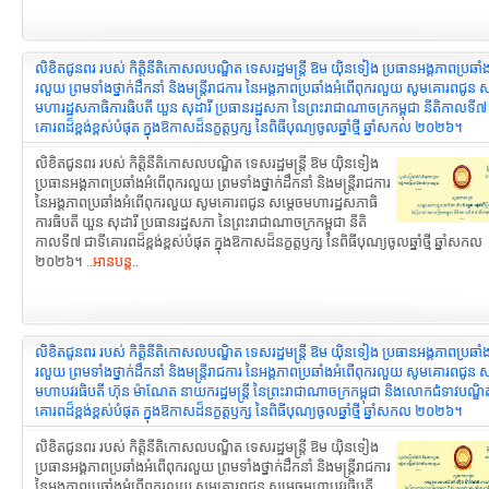
លិខិតជូនពរ របស់ កិត្តិនីតិកោសលបណ្ឌិត ទេសរដ្ឋមន្ដ្រី ឱម យ៉ិនទៀង ប្រធានអង្គភាពប្រឆាំ
រលួយ ព្រមទាំងថ្នាក់ដឹកនាំ និងមន្ត្រីរាជការ នៃអង្គភាពប្រឆាំងអំពើពុករលួយ សូមគោរពជូន ស
មហារដ្ឋសភាធិការធិបតី យួន សុដារី ប្រធានរដ្ឋសភា នៃព្រះរាជាណាចក្រកម្ពុជា នីតិកាលទី៧
គោរពដ៏ខ្ពង់ខ្ពស់បំផុត ក្នុងឱកាសដ៏នក្ខត្តឫក្ស នៃពិធីបុណ្យចូលឆ្នាំថ្មី ឆ្នាំសកល ២០២៦។
លិខិតជូនពរ របស់ កិត្តិនីតិកោសលបណ្ឌិត ទេសរដ្ឋមន្ដ្រី ឱម យ៉ិនទៀង
ប្រធានអង្គភាពប្រឆាំងអំពើពុករលួយ ព្រមទាំងថ្នាក់ដឹកនាំ និងមន្ត្រីរាជការ
នៃអង្គភាពប្រឆាំងអំពើពុករលួយ សូមគោរពជូន សម្តេចមហារដ្ឋសភាធិ
ការធិបតី យួន សុដារី ប្រធានរដ្ឋសភា នៃព្រះរាជាណាចក្រកម្ពុជា នីតិ
កាលទី៧ ជាទីគោរពដ៏ខ្ពង់ខ្ពស់បំផុត ក្នុងឱកាសដ៏នក្ខត្តឫក្ស នៃពិធីបុណ្យចូលឆ្នាំថ្មី ឆ្នាំសកល
២០២៦។ ..
អានបន្ត
..
លិខិតជូនពរ របស់ កិត្តិនីតិកោសលបណ្ឌិត ទេសរដ្ឋមន្ដ្រី ឱម យ៉ិនទៀង ប្រធានអង្គភាពប្រឆាំ
រលួយ ព្រមទាំងថ្នាក់ដឹកនាំ និងមន្ត្រីរាជការ នៃអង្គភាពប្រឆាំងអំពើពុករលួយ សូមគោរពជូន ស
មហាបវរធិបតី ហ៊ុន ម៉ាណែត នាយករដ្ឋមន្ត្រី នៃព្រះរាជាណាចក្រកម្ពុជា និងលោកជំទាវបណ្ឌិ
គោរពដ៏ខ្ពង់ខ្ពស់បំផុត ក្នុងឱកាសដ៏នក្ខត្តឫក្ស នៃពិធីបុណ្យចូលឆ្នាំថ្មី ឆ្នាំសកល ២០២៦។
លិខិតជូនពរ របស់ កិត្តិនីតិកោសលបណ្ឌិត ទេសរដ្ឋមន្ដ្រី ឱម យ៉ិនទៀង
ប្រធានអង្គភាពប្រឆាំងអំពើពុករលួយ ព្រមទាំងថ្នាក់ដឹកនាំ និងមន្ត្រីរាជការ
នៃអង្គភាពប្រឆាំងអំពើពុករលួយ សូមគោរពជូន សម្តេចមហាបវរធិបតី