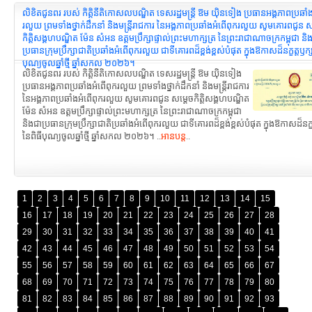
លិខិតជូនពរ របស់ កិត្តិនីតិកោសលបណ្ឌិត ទេសរដ្ឋមន្ដ្រី ឱម យ៉ិនទៀង ប្រធានអង្គភាពប្រឆាំ
រលួយ ព្រមទាំងថ្នាក់ដឹកនាំ និងមន្ត្រីរាជការ នៃអង្គភាពប្រឆាំងអំពើពុករលួយ សូមគោរពជូន ស
កិត្តិសង្គហបណ្ឌិត ម៉ែន សំអន ឧត្តមប្រឹក្សាផ្ទាល់ព្រះមហាក្សត្រ នៃព្រះរាជាណាចក្រកម្ពុជា និ
ប្រធានក្រុមប្រឹក្សាជាតិប្រឆាំងអំពើពុករលួយ ជាទីគោរពដ៏ខ្ពង់ខ្ពស់បំផុត ក្នុងឱកាសដ៏នក្ខត្តឫក្
បុណ្យចូលឆ្នាំថ្មី ឆ្នាំសកល ២០២៦។
លិខិតជូនពរ របស់ កិត្តិនីតិកោសលបណ្ឌិត ទេសរដ្ឋមន្ដ្រី ឱម យ៉ិនទៀង
ប្រធានអង្គភាពប្រឆាំងអំពើពុករលួយ ព្រមទាំងថ្នាក់ដឹកនាំ និងមន្ត្រីរាជការ
នៃអង្គភាពប្រឆាំងអំពើពុករលួយ សូមគោរពជូន សម្តេចកិត្តិសង្គហបណ្ឌិត
ម៉ែន សំអន ឧត្តមប្រឹក្សាផ្ទាល់ព្រះមហាក្សត្រ នៃព្រះរាជាណាចក្រកម្ពុជា
និងជាប្រធានក្រុមប្រឹក្សាជាតិប្រឆាំងអំពើពុករលួយ ជាទីគោរពដ៏ខ្ពង់ខ្ពស់បំផុត ក្នុងឱកាសដ៏នក្ខ
នៃពិធីបុណ្យចូលឆ្នាំថ្មី ឆ្នាំសកល ២០២៦។ ..
អានបន្ត
..
1
2
3
4
5
6
7
8
9
10
11
12
13
14
15
16
17
18
19
20
21
22
23
24
25
26
27
28
29
30
31
32
33
34
35
36
37
38
39
40
41
42
43
44
45
46
47
48
49
50
51
52
53
54
55
56
57
58
59
60
61
62
63
64
65
66
67
68
69
70
71
72
73
74
75
76
77
78
79
80
81
82
83
84
85
86
87
88
89
90
91
92
93