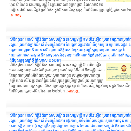
ហ៊ុន ម៉ាណែត នាយករដ្ឋមន្ត្រី នៃព្រះរាជាណាចក្រកម្ពុជា និងលោកជំទាវ
បណ្ឌិត ជាទីគោរពដ៏ខ្ពង់ខ្ពស់បំផុត ក្នុងឱកាសដ៏នក្ខត្តឫក្ស នៃពិធីបុណ្យចូលឆ្នាំថ្មី ឆ្នាំសក
..
អានបន្ត
..
លិខិតជូនពរ របស់ កិត្តិនីតិកោសលបណ្ឌិត ទេសរដ្ឋមន្ដ្រី ឱម យ៉ិនទៀង ប្រធានអង្គភាពប្រឆាំ
រលួយ ព្រមទាំងថ្នាក់ដឹកនាំ និងមន្ត្រីរាជការ នៃអង្គភាពប្រឆាំងអំពើពុករលួយ សូមគោរពជូន ស
អគ្គមហាពញាចក្រី ហេង សំរិន ប្រធានកិត្តិយសនៃក្រុមឧត្តមប្រឹក្សាផ្ទាល់ព្រះមហាក្សត្រ នៃ
ព្រះរាជាណាចក្រកម្ពុជា និងសម្តេចធម្មវិសុទ្ធវង្សា ជាទីគោរពដ៏ខ្ពង់ខ្ពស់បំផុត ក្នុងឱកាសដ៏នក្ខត
ពិធីបុណ្យចូលឆ្នាំថ្មី ឆ្នាំសកល ២០២៦។
លិខិតជូនពរ របស់ កិត្តិនីតិកោសលបណ្ឌិត ទេសរដ្ឋមន្ដ្រី ឱម យ៉ិនទៀង
ប្រធានអង្គភាពប្រឆាំងអំពើពុករលួយ ព្រមទាំងថ្នាក់ដឹកនាំ និងមន្ត្រីរាជការ
នៃអង្គភាពប្រឆាំងអំពើពុករលួយ សូមគោរពជូន សម្តេចអគ្គមហាពញា
ចក្រី ហេង សំរិន ប្រធានកិត្តិយសនៃក្រុមឧត្តមប្រឹក្សាផ្ទាល់ព្រះមហាក្សត្រ
នៃព្រះរាជាណាចក្រកម្ពុជា និងសម្តេចធម្មវិសុទ្ធវង្សា ជាទីគោរពដ៏ខ្ពង់ខ្ពស់បំផុត ក្នុងឱកាសដ៏នក្
នៃពិធីបុណ្យចូលឆ្នាំថ្មី ឆ្នាំសកល ២០២៦។ ..
អានបន្ត
..
លិខិតជូនពរ របស់ កិត្តិនីតិកោសលបណ្ឌិត ទេសរដ្ឋមន្ដ្រី ឱម យ៉ិនទៀង ប្រធានអង្គភាពប្រឆាំ
រលួយ ព្រមទាំងថ្នាក់ដឹកនាំ និងមន្ត្រីរាជការ អង្គភាពប្រឆាំងអំពើពុករលួយ សូមគោរពជូន សម្
សេនាភក្តី សាយ ឈុំ ឧត្តមប្រឹក្សាផ្ទាល់ព្រះមហាក្សត្រ នៃព្រះរាជាណាចក្រកម្ពុជា និងលោកជំ