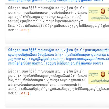
គោរពដ៏ខ្ពង់ខ្ពស់បំផុត ក្នុងឱកាសដ៏នក្ខត្តឫក្ស នៃពិធីបុណ្យចូលឆ្នាំថ្មី ឆ្នាំសកល ២០២៦។
លិខិតជូនពរ របស់ កិត្តិនីតិកោសលបណ្ឌិត ទេសរដ្ឋមន្ដ្រី ឱម យ៉ិនទៀង
ប្រធានអង្គភាពប្រឆាំងអំពើពុករលួយ ព្រមទាំងថ្នាក់ដឹកនាំ និងមន្ត្រីរាជការ
អង្គភាពប្រឆាំងអំពើពុករលួយ សូមគោរពជូន សម្តេចវិបុលសេនាភក្តី
សាយ ឈុំ ឧត្តមប្រឹក្សាផ្ទាល់ព្រះមហាក្សត្រ នៃព្រះរាជាណាចក្រកម្ពុជា
និងលោកជំទាវ ជាទីគោរពដ៏ខ្ពង់ខ្ពស់បំផុត ក្នុងឱកាសដ៏នក្ខត្តឫក្ស នៃពិធីបុណ្យចូលឆ្នាំថ្មី ឆ្ន
២០២៦។ ..
អានបន្ត
..
លិខិតជូនពរ របស់ កិត្តិនីតិកោសលបណ្ឌិត ទេសរដ្ឋមន្ដ្រី ឱម យ៉ិនទៀង ប្រធានអង្គភាពប្រឆាំ
រលួយ ព្រមទាំងថ្នាក់ដឹកនាំ និងមន្ត្រីរាជការ នៃអង្គភាពប្រឆាំងអំពើពុករលួយ សូមគោរពជូន ស
ក្រឡាហោម ស ខេង ឧត្តមប្រឹក្សាផ្ទាល់ព្រះមហាក្សត្រ នៃព្រះរាជាណាចក្រកម្ពុជា និងលោកជំទ
គោរពដ៏ខ្ពង់ខ្ពស់បំផុត ក្នុងឱកាសដ៏នក្ខត្តឫក្ស នៃពិធីបុណ្យចូលឆ្នាំថ្មី ឆ្នាំសកល ២០២៦។
លិខិតជូនពរ របស់ កិត្តិនីតិកោសលបណ្ឌិត ទេសរដ្ឋមន្ដ្រី ឱម យ៉ិនទៀង
ប្រធានអង្គភាពប្រឆាំងអំពើពុករលួយ ព្រមទាំងថ្នាក់ដឹកនាំ និងមន្ត្រីរាជការ
នៃអង្គភាពប្រឆាំងអំពើពុករលួយ សូមគោរពជូន សម្តេចក្រឡាហោម ស
ខេង ឧត្តមប្រឹក្សាផ្ទាល់ព្រះមហាក្សត្រ នៃព្រះរាជាណាចក្រកម្ពុជា និង
លោកជំទាវ ជាទីគោរពដ៏ខ្ពង់ខ្ពស់បំផុត ក្នុងឱកាសដ៏នក្ខត្តឫក្ស នៃពិធីបុណ្យចូលឆ្នាំថ្មី ឆ្នាំសក
២០២៦។ ..
អានបន្ត
..