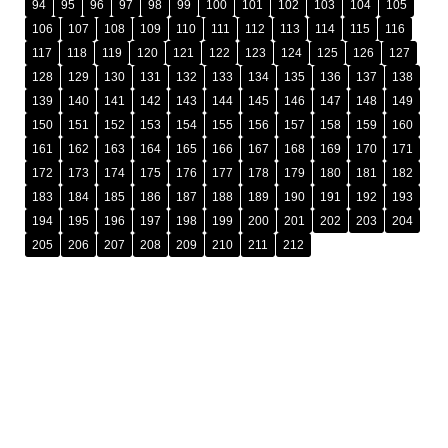
94
95
96
97
98
99
100
101
102
103
104
105
106
107
108
109
110
111
112
113
114
115
116
117
118
119
120
121
122
123
124
125
126
127
128
129
130
131
132
133
134
135
136
137
138
139
140
141
142
143
144
145
146
147
148
149
150
151
152
153
154
155
156
157
158
159
160
161
162
163
164
165
166
167
168
169
170
171
172
173
174
175
176
177
178
179
180
181
182
183
184
185
186
187
188
189
190
191
192
193
194
195
196
197
198
199
200
201
202
203
204
205
206
207
208
209
210
211
212
រក្សាសិទ្ធិ © ២០២៥ ដោយ
អង្គភាពប្រឆាំងអំពើពុករលួយ​ (អ.ប.ព.)