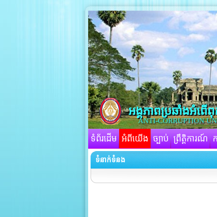
អង្គភាពប្រឆាំងអំពើព
ANTI-CORRUPTION UNIT
ទំព័រដើម
អំពីយើង
ច្បាប់
ព្រឹត្តិការណ៍
ក
ទំនាក់ទំនង