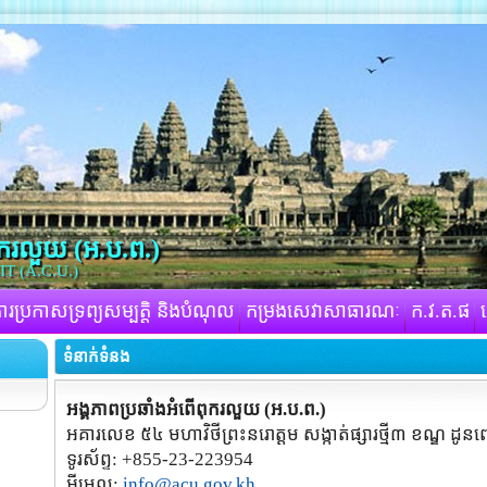
ុករលួយ​ (អ.ប.ព.)
 (A.C.U.)
ារប្រកាសទ្រព្យសម្បត្តិ និងបំណុល
កម្រងសេវាសាធារណៈ
ក.វ.ត.ផ
ទំនាក់ទំនង
អង្គភាពប្រឆាំងអំពើពុករលួយ (អ.ប.ព.)
អគារលេខ ៥៤ មហាវិថីព្រះនរោត្ដម សង្កាត់ផ្សារថ្មី៣ ខណ្ឌ ដូនព
ទូរស័ព្ទ: +855-23-223954
អ៊ីមេល:
info@acu.gov.kh