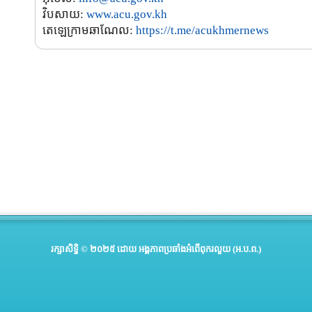
វិបសាយ:
www.acu.gov.kh
តេឡេក្រាមឆាណែល:
https://t.me/acukhmernews
រក្សាសិទ្ធិ © ២០២៥ ដោយ
អង្គភាពប្រឆាំងអំពើពុករលួយ​ (អ.ប.ព.)