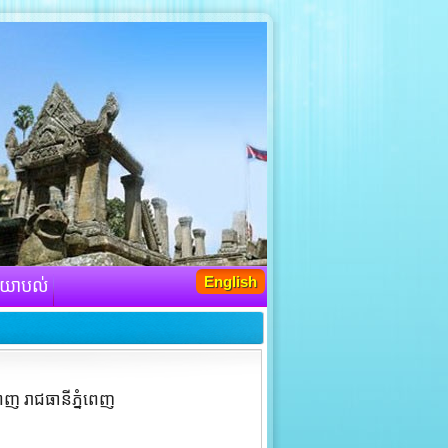
English
យោបល់
េញ រាជធានីភ្នំពេញ