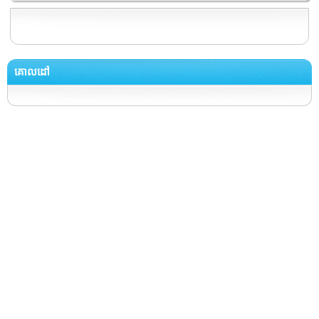
គោលដៅ
រក្សាសិទ្ធិ © ២០២៥ ដោយ
អង្គភាពប្រឆាំងអំពើពុករលួយ​ (អ.ប.ព.)