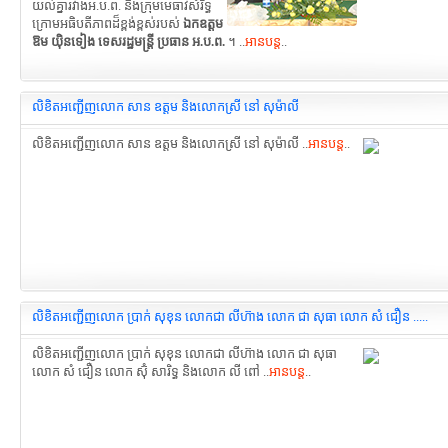
យល់គ្នារវាងអ.ប.ព. និងក្រុមមេធាវីសំរិទ្ធ
ក្រោមអធិបតីភាពដ៏ខ្ពង់ខ្ពស់របស់
ឯកឧត្តម
ឱម យ៉ិនទៀង ទេសរដ្ឋមន្រ្តី ប្រធាន អ.ប.ព.
។ ..
អានបន្ត
..
លិខិតអញ្ជើញលោក សាន ឧត្តម និងលោកស្រី នៅ សុម៉ាលី
លិខិតអញ្ជើញលោក សាន ឧត្តម និងលោកស្រី នៅ សុម៉ាលី ..
អានបន្ត
..
លិខិតអញ្ជើញលោក ប្រាក់ សុខុន លោកជា លីហ៊ាង លោក ជា សុធា លោក សំ ជឿន .....
លិខិតអញ្ជើញលោក ប្រាក់ សុខុន លោកជា លីហ៊ាង លោក ជា សុធា
លោក សំ ជឿន លោក ស៊ុំ សារិទ្ធ និងលោក លី ពៅ ..
អានបន្ត
..