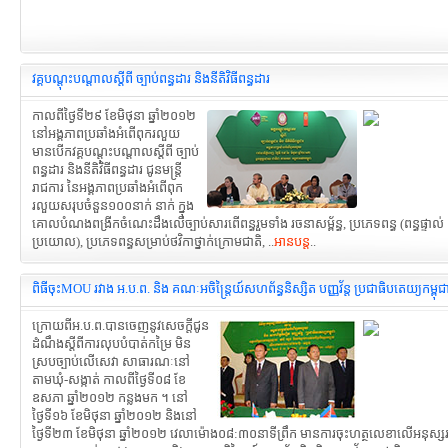
វគ្គបណ្តុះបណ្តាលស្តីពី ច្បាប់ពន្ធដារ និងនីតិវិធីពន្ធដារ
កាលពីថ្ងៃទី២៩ ខែមិថុនា ឆ្នាំ២០១២
នៅអង្គភាពប្រឆាំងអំពើពុករលួយ
មានបើកវគ្គបណ្តុះបណ្តាលស្តីពី ច្បាប់
ពន្ធដារ និងនីតិវិធីពន្ធដារ ជូនមន្ត្រី
រាជការ នៃអង្គភាពប្រឆាំងអំពើពុក
រលួយសរុបចំនួន១០០នាក់ នាក់ ក្នុង
គោលបំណងពង្រីកចំណេះដឹងលើច្បាប់សារពើពន្ធរួមទាំង រចនាសម្ព័ន្ធ, ប្រភេទពន្ធ (ពន្ធផ្ទាល់ 
ប្រយោល), ប្រភេទពន្ធសម្រាប់ថវិកាថ្នាក់ក្រោមជាតិ, ..
អានបន្ត
..
ពិធីចុះMOU រវាង អ.ប.ព. និង គណៈអចិន្រ្តៃយ៍សហព័ន្ធនិស្សិត បញ្ញវ័ន្ត ប្រជាធិបតេយ្យកម្ពុជា 
ក្រោយពីអ.ប.ព.បានចេញនូវសេចក្តីជូន
ដំណឹងស្តីពីការលុបបំបាត់កម្រៃ មិន
ស្របច្បាប់លើសេវា សាធារណៈនៅ
តាមឃុំ-សង្កាត់ កាលពីថ្ងៃទី០៨ ខែ
ឧសភា ឆ្នាំ២០១២ កន្លងមក ។ នៅ
ថ្ងៃទី១៦ ខែមិថុនា ឆ្នាំ២០១២ និងនៅ
ថ្ងៃទី២៣ ខែមិថុនា ឆ្នាំ២០១២ វេលាម៉ោង០៨:៣០នាទីព្រឹក មានការចុះហត្ថលេខាលើអនុស្