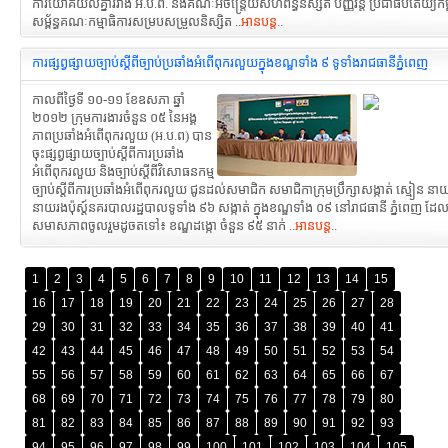
ការយោគយល់គ្នារវាង អ.ប.ព. និងគណៈអចិន្ត្រៃយ៍សហព័ន្ធនិស្សិត បញ្ញវ័ន្ត ប្រជាធិបតេយ្យកម្
សម្ព័ន្ធគណៈកម្មាធិការសម្របសម្រួលនិស្សិត ..
អានបន្ត
..
ការផ្សព្វផ្សាយច្បាប់ស្តីពីច្បាប់ប្រឆាំងអំពើពុករលួយក្នុងខណ្ឌទាំង ៩ ទូទាំងរាជធានីភ្នំពេញ
កាលពីថ្ងៃទី ១០-១១ ខែឧសភា ឆ្នាំ
២០១២ ក្រុមការងារចំនួន ០៥ នៃអង្គ
ភាពប្រឆាំងអំពើពុករលួយ (អ.ប.ព) បាន
ចុះផ្សព្វផ្សាយច្បាប់ស្តីពីការប្រឆាំង
អំពើពុករលួយ និងច្បាប់ស្តីពីវិសោធនកម្ម
ច្បាប់ស្តីពីការប្រឆាំងអំពើពុករលួយ ជូនដល់សមាជិក សមាជិកាក្រុមប្រឹក្សាសង្កាត់ ស្មៀន នា
នាយរងប៉ុស្ត៍នគរបាលរដ្ឋបាលទូទាំង ៩៦ សង្កាត់ ក្នុងខណ្ឌទាំង ០៩ នៅរាជធានី ភ្នំពេញ ដ
សមាសភាពចូលរួមដូចតទៅ៖ ខណ្ឌដង្កោ ចំនួន ៩៥ នាក់ ..
អានបន្ត
..
1
2
3
4
5
6
7
8
9
10
11
12
13
14
15
16
17
18
19
20
21
22
23
24
25
26
27
28
29
30
31
32
33
34
35
36
37
38
39
40
41
42
43
44
45
46
47
48
49
50
51
52
53
54
55
56
57
58
59
60
61
62
63
64
65
66
67
68
69
70
71
72
73
74
75
76
77
78
79
80
81
82
83
84
85
86
87
88
89
90
91
92
93
94
95
96
97
98
99
100
101
102
103
104
105