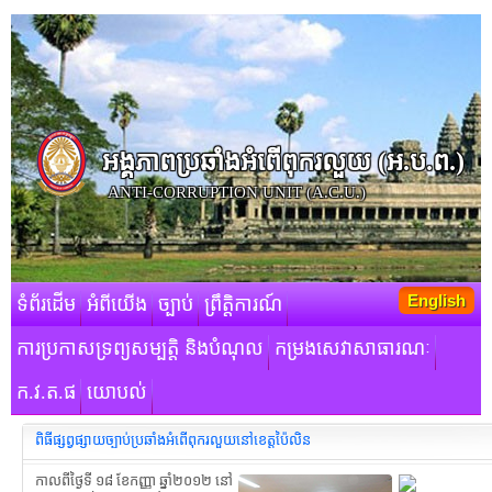
អង្គភាពប្រឆាំងអំពើពុករលួយ​ (អ.ប.ព.)
ANTI-CORRUPTION UNIT (A.C.U.)
English
ទំព័រដើម
អំពីយើង
ច្បាប់
ព្រឹត្តិការណ៍
ការប្រកាសទ្រព្យសម្បត្តិ និងបំណុល
កម្រងសេវាសាធារណៈ
ក.វ.ត.ផ
យោបល់
ពិធីផ្សព្វផ្សាយច្បាប់ប្រឆាំងអំពើពុករលួយនៅខេត្តប៉ៃលិន
កាលពីថ្ងៃទី ១៨ ខែកញ្ញា ឆ្នាំ២០១២ នៅ