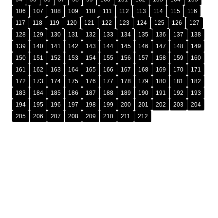
106
107
108
109
110
111
112
113
114
115
116
117
118
119
120
121
122
123
124
125
126
127
128
129
130
131
132
133
134
135
136
137
138
139
140
141
142
143
144
145
146
147
148
149
150
151
152
153
154
155
156
157
158
159
160
161
162
163
164
165
166
167
168
169
170
171
172
173
174
175
176
177
178
179
180
181
182
183
184
185
186
187
188
189
190
191
192
193
194
195
196
197
198
199
200
201
202
203
204
205
206
207
208
209
210
211
212
រក្សាសិទ្ធិ © ២០២៥ ដោយ
អង្គភាពប្រឆាំងអំពើពុករលួយ​ (អ.ប.ព.)