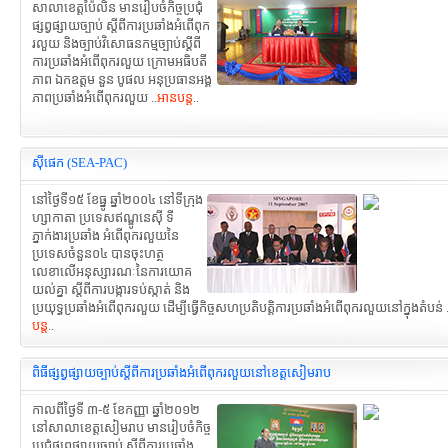
សាលាខេត្តប៉ៃលិន មានរៀបចំកិច្ចប្រជុំ
ផ្សព្វផ្សាយច្បាប់ ស្តីពីការប្រឆាំងអំពើពុក
រលួយ និងច្បាប់វិសោធនកម្មច្បាប់ស្តីពី
ការប្រឆាំងអំពើពុករលួយ ក្រោមអធិបតី
ភាព ឯកឧត្តម នួន បូផល អនុប្រធានអង្គ
ភាពប្រឆាំងអំពើពុករលួយ ..
អានបន្ត
..
ស៊ីផេក (SEA-PAC)
នៅថ្ងៃទី១៥ ខែធ្នូ ឆ្នាំ២០០៤ នៅទីក្រុង
ហ្សាកាតា ប្រទេសឥណ្ឌូនេស៊ី ទី
ភ្នាក់ងារប្រឆាំង អំពើពុករលួយនៃ
ប្រទេសចំនួន០៤ បានចុះហត្ថ
លេខាលើអនុស្សារណៈនៃការយោគ
យល់គ្នា ស្តីពីការបង្ការទប់ស្កាត់ និង
ប្រយុទ្ធប្រឆាំងអំពើពុករលួយ ដើម្បីធ្វើកិច្ចសហប្រតិបត្តិការប្រឆាំងអំពើពុករលួយនៅក្នុងតំបន់ .
បន្ត
..
ពិធីផ្សព្វផ្សាយច្បាប់ស្តីពីការប្រឆាំងអំពើពុករលួយនៅខេត្តសៀមរាប
កាលពីថ្ងៃទី ៣-៥ ខែកញ្ញា ឆ្នាំ២០១២
នៅសាលាខេត្តសៀមរាប មានរៀបចំកិច្ច
ប្រជុំផ្សព្វផ្សាយច្បាប់ ស្តីពីការប្រឆាំង