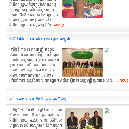
អំពើពុករលួយ និងច្បាប់វិសោធនកម្ម
ច្បាប់ស្តីពីការប្រឆាំងអំពើពុករលួយ
ក្រោមអធិបតី ភាពរបស់ ឯកឧត្តម នួន
បូផល អនុប្រធានអង្គភាពប្រឆាំង
អំពើពុករលួយ ឯកឧត្តម ស៊ូ ភិរិន្ទ ..
អានបន្ត
..
MOU រវាង អ.ប.ព. និង អង្គការតម្លាភាពកម្ពុជា
នៅថ្ងៃទី ៣១ ខែ កក្កដា ឆ្នាំ ២០១២
វេលាម៉ោង ០៨:០០នាទីព្រឹក នៅអង្គភាព
ប្រឆាំងអំពើពុករលួយ (អ.ប.ព)មានការ
ចុះហត្ថលេខាលើអនុស្សារណៈ vនៃ
ការយោគយល់គ្នារវាង អ.ប.ព. និង
អង្គការតម្លាភាពកម្ពុជា (TI) ក្រោម
អធិបតីភាពដ៏ខ្ពង់ខ្ពស់របស់
ឯកឧត្តម ឱម យ៉ិនទៀង ទេសរដ្ឋមន្រ្តី ប្រធាន អ.ប.ព.
។ ..
អានបន្ត
MOU រវាង អ.ប.ព. និង និងក្រុមមេធាវីសំរិទ្ធ
នៅថ្ងៃទី ២០ ខែ សីហា ឆ្នាំ ២០១២ វេលា
ម៉ោង ១៦:៣០នាទី នៅអង្គភាពប្រឆាំង
អំពើពុករលួយ (អ.ប.ព) មានរៀបចំពីធីចុះ
ហត្ថលេខា លើអនុស្សារណៈនៃការយោគ