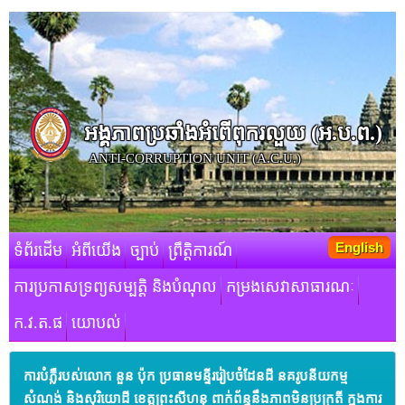
អង្គភាពប្រឆាំងអំពើពុករលួយ​ (អ.ប.ព.)
ANTI-CORRUPTION UNIT (A.C.U.)
English
ទំព័រដើម
អំពីយើង
ច្បាប់
ព្រឹត្តិការណ៍
ការប្រកាសទ្រព្យសម្បត្តិ និងបំណុល
កម្រងសេវាសាធារណៈ
ក.វ.ត.ផ
យោបល់
ការបំភ្លឺរបស់លោក នួន ប៉ុក ប្រធានមន្ទីររៀបចំដែនដី នគរូបនីយកម្ម
សំណង់ និងសុរិយោដី ខេត្តព្រះសីហនុ ពាក់ព័ន្ធនឹងភាពមិនប្រក្រតី ក្នុងការ