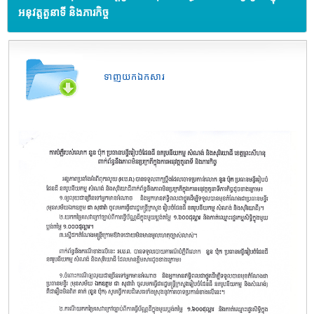
អនុវត្តតួនាទី និងភារកិច្ច
ទាញយកឯកសារ