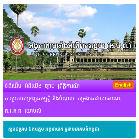
អង្គភាពប្រឆាំងអំពើពុករលួយ​ (អ.ប.ព.)
ANTI-CORRUPTION UNIT (A.C.U.)
English
ទំព័រដើម
អំពីយើង
ច្បាប់
ព្រឹត្តិការណ៍
ការប្រកាសទ្រព្យសម្បត្តិ និងបំណុល
កម្រងសេវាសាធារណៈ
ក.វ.ត.ផ
យោបល់
សូមជម្រាប ឯកឧត្តម អគ្គនាយក ទូរគមនាគមន៍កម្ពុជា