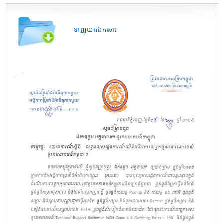
ទាញយកឯកសារ