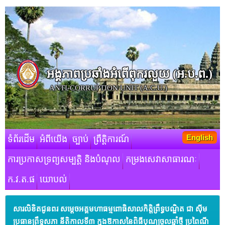
អង្គភាពប្រឆាំងអំពើពុករលួយ​ (អ.ប.ព.)
ANTI-CORRUPTION UNIT (A.C.U.)
English
ទំព័រដើម
អំពីយើង
ច្បាប់
ព្រឹត្តិការណ៍
ការប្រកាសទ្រព្យសម្បត្តិ និងបំណុល
កម្រងសេវាសាធារណៈ
ក.វ.ត.ផ
យោបល់
សារលិខិតជូនពរ សម្ដេចអគ្គមហាធម្មពោធិសាលកិត្តិព្រឹទ្ធបណ្ឌិត ជា ស៊ីម​
ប្រធានព្រឹទ្ធសភា នីតិកាលទី៣ ក្នុងឱកាសនៃពិធីបុណ្យចូលឆ្នាំថ្មី ប្រពៃណី