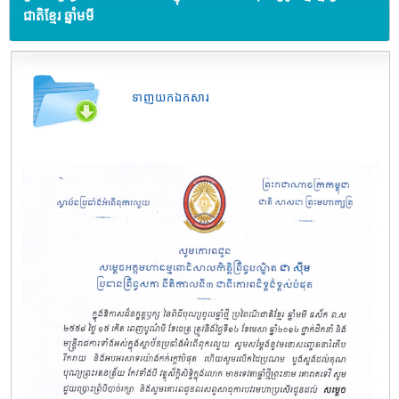
ជាតិខ្មែរ ឆ្នាំមមី
ទាញយកឯកសារ