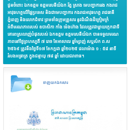
ជូនចំពោះ ឯកឧត្តម ឧត្តមសេនីយ៍ឯក រ័ត្ន ស្រាង មេបញ្ជាការរង កងរាជ
អាវុធហត្ថលើផ្ទៃប្រទេស និងជាមេបញ្ជាការ កងរាជអាវុធហត្ថ រាជធានី
ភ្នំពេញ និងលោកជំទាវ ព្រមទាំងក្រុមគ្រួសារ នូវដំណឹងដ៏ក្រៀមក្រំ
អំពីមរណភាពរបស់ ឧបាសិកា កាំង ម៉េងហ៊ាង ដែលត្រូវជាម្តាយក្មេកជាទី
គោរពស្រលាញ់បំផុតរបស់ ឯកឧត្តម ឧត្តមសេនីយ៍ឯក បានទទួលមរណ
ភាពនៅថ្ងៃព្រហស្បតិ៍ ៧ រោច ខែអាសាឍ ឆ្នាំម្សាញ់ សប្តស័ក ព.ស
២៥៦៩ ត្រូវនឹងថ្ងៃទី១៧ ខែកក្កដា ឆ្នាំ២០២៥ វេលាម៉ោង ១ : ៥៨ នាទី
រំលងអធ្រាត្រ ក្នុងជន្មាយុ ៧៨ ឆ្នាំ ដោយជរាពាធ។
ទាញយកឯកសារ