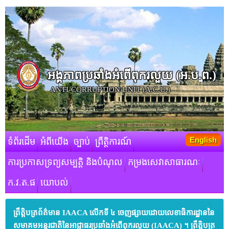
អង្គភាពប្រឆាំងអំពើពុករលួយ​ (អ.ប.ព.)
ANTI-CORRUPTION UNIT (A.C.U.)
English
ទំព័រដើម
អំពីយើង
ច្បាប់
ព្រឹត្តិការណ៍
ការប្រកាសទ្រព្យសម្បត្តិ និងបំណុល
កម្រងសេវាសាធារណៈ
ក.វ.ត.ផ
យោបល់
ព្រឹត្តិបត្រព័ត៌មាន IAACA លើកទី ៤ ចេញផ្សាយដោយលេខាធិការដ្ឋាននៃ
សមាគមអន្តរជាតិនៃអាជ្ញាធរប្រឆាំងអំពើពុករលួយ (IAACA) ។ ព្រឹត្តិបត្រ