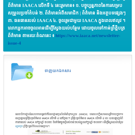
ព័ត៌មាន IAACA លើកទី ៤ នេះរួមមាន៖ ១. បច្ចុប្បន្នភាពនៃការសម្រប
សម្រួលប្រចាំតំបន់ ២. ព័ត៌មានអំពីសមាជិក | ព័ត៌មាន និងអត្ថបទផ្សេងៗ
៣. ធនធានរបស់ IAACA ៤. ចូលរួមជាមួយ IAACA ក្នុងពេលឥលូវ ។
លោកអ្នកអាចចូលអានដើម្បីស្វែងយល់បន្ថែម ដោយចូលទៅកាន់ព្រឹត្តិបត្រ
ព័ត៌មាន តាមរយៈតំណនេះ ៖
https://www.iaaca.net/newsletter-
issue-4
ទាញយកឯកសារ