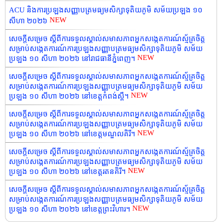
ACU និងការប្រឡងសញ្ញាបត្រមធ្យមសិក្សាទុតិយភូមិ សម័យប្រឡង ១០
NEW
សីហា ២០២៦
សេចក្តីសម្រេច ស្តីពីការទទួលស្គាល់សមាសភាពអ្នកសង្កេតការណ៍ស្ម័គ្រចិត្ត
សម្រាប់សង្កេតការណ៍ការប្រឡងសញ្ញាបត្រមធ្យមសិក្សាទុតិយភូមិ សម័យ
NEW
ប្រឡង ១០ សីហា ២០២៦ នៅរាជធានីភ្នំពេញ។
សេចក្តីសម្រេច ស្តីពីការទទួលស្គាល់សមាសភាពអ្នកសង្កេតការណ៍ស្ម័គ្រចិត្ត
សម្រាប់សង្កេតការណ៍ការប្រឡងសញ្ញាបត្រមធ្យមសិក្សាទុតិយភូមិ សម័យ
NEW
ប្រឡង ១០ សីហា ២០២៦ នៅខេត្តកំពង់ស្ពឺ។
សេចក្តីសម្រេច ស្តីពីការទទួលស្គាល់សមាសភាពអ្នកសង្កេតការណ៍ស្ម័គ្រចិត្ត
សម្រាប់សង្កេតការណ៍ការប្រឡងសញ្ញាបត្រមធ្យមសិក្សាទុតិយភូមិ សម័យ
NEW
ប្រឡង ១០ សីហា ២០២៦ នៅខេត្តមណ្ឌលគិរី។
សេចក្តីសម្រេច ស្តីពីការទទួលស្គាល់សមាសភាពអ្នកសង្កេតការណ៍ស្ម័គ្រចិត្ត
សម្រាប់សង្កេតការណ៍ការប្រឡងសញ្ញាបត្រមធ្យមសិក្សាទុតិយភូមិ សម័យ
NEW
ប្រឡង ១០ សីហា ២០២៦ នៅខេត្តរតនគិរី។
សេចក្តីសម្រេច ស្តីពីការទទួលស្គាល់សមាសភាពអ្នកសង្កេតការណ៍ស្ម័គ្រចិត្ត
សម្រាប់សង្កេតការណ៍ការប្រឡងសញ្ញាបត្រមធ្យមសិក្សាទុតិយភូមិ សម័យ
NEW
ប្រឡង ១០ សីហា ២០២៦ នៅខេត្តព្រះវិហារ។