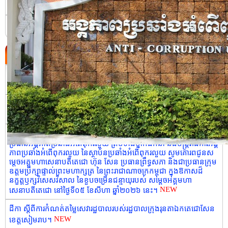
ប្រវត្តិនៃអង្គភាពប្រឆាំងអំពើពុករលួយ
ទំនាក់ទំនង
ព្រឹត្តិការណ៍ថ្មី
ដីកា ស្តីពីការកំណត់តម្លៃសេវារដ្ឋបាលរបស់រដ្ឋបាលស្រុកដំណាក់ចង្អើរ។
NEW
សេចក្តីប្រកាសព័ត៌មាន លទ្ធផលនៃកិច្ចប្រជុំលេខាធិការដ្ឋាននៃ ស្ថាប័នប្រឆាំង
NEW
អំពើពុករលួយអាស៊ាន (ASEAN-PAC) លើកទី២២។
សារលិខិតជូនពរ របស់កិត្តិនីតិកោសលបណ្ឌិត ឱម យ៉ិនទៀង ទេសរដ្ឋមន្រ្តី
ប្រធានអង្គភាពប្រឆាំងអំពើពុករលួយ ព្រមទាំងថ្នាក់ដឹកនាំ និងមន្រ្ដីរាជការអង្គ
ភាពប្រឆាំងអំពើពុករលួយ នៃស្ថាប័នប្រឆាំងអំពើពុករលួយ សូមគោរពជូនស
ម្តេចអគ្គមហាសេនាបតីតេជោ ហ៊ុន សែន ប្រធានព្រឹទ្ធសភា និងជាប្រធានក្រុម
ឧត្តមប្រឹក្សាផ្ទាល់ព្រះមហាក្សត្រ នៃព្រះរាជាណាចក្រកម្ពុជា ក្នុងឱកាសដ៏
នក្ខត្តឫក្សវិសេសវិសាល នៃខួបចម្រើនជន្មាយុរបស់ សម្តេចអគ្គមហា
NEW
សេនាបតីតេជោ នៅថ្ងៃទី០៥ ខែសីហា ឆ្នាំ២០២៦ នេះ។
ដីកា ស្តីពីការកំណត់តម្លៃសេវារដ្ឋបាលរបស់រដ្ឋបាលក្រុងរុនតាឯកតេជោសែន
NEW
ខេត្តសៀមរាប។