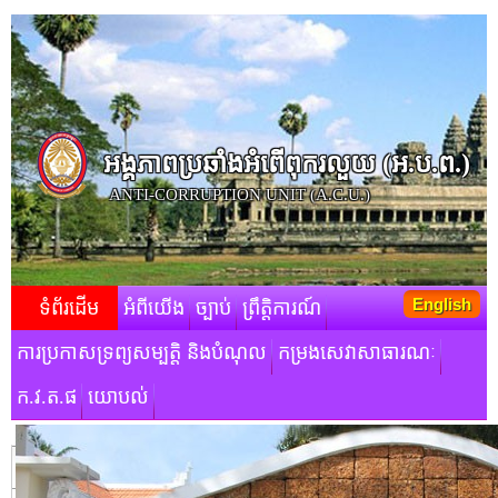
អង្គភាពប្រឆាំងអំពើពុករលួយ​ (អ.ប.ព.)
ANTI-CORRUPTION UNIT (A.C.U.)
English
ទំព័រដើម
អំពីយើង
ច្បាប់
ព្រឹត្តិការណ៍
ការប្រកាសទ្រព្យសម្បត្តិ និងបំណុល
កម្រងសេវាសាធារណៈ
ក.វ.ត.ផ
យោបល់
មតិស្វាគមន៍របស់ថ្នាក់ដឹកនាំ