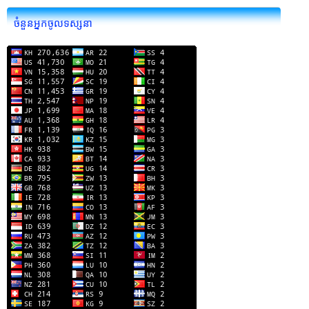
ចំនួនអ្នកចូលទស្សនា