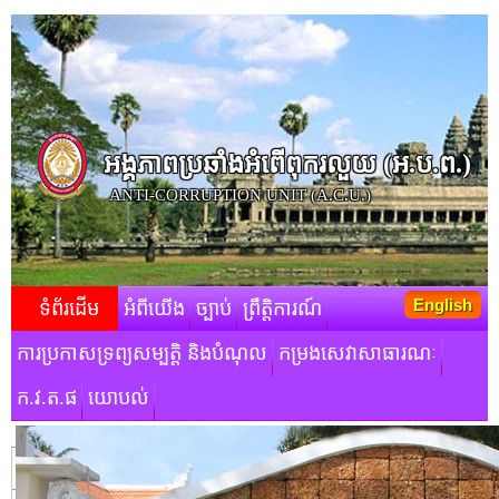
អង្គភាពប្រឆាំងអំពើពុករលួយ​ (អ.ប.ព.)
ANTI-CORRUPTION UNIT (A.C.U.)
English
ទំព័រដើម
អំពីយើង
ច្បាប់
ព្រឹត្តិការណ៍
ការប្រកាសទ្រព្យសម្បត្តិ និងបំណុល
កម្រងសេវាសាធារណៈ
ក.វ.ត.ផ
យោបល់
មតិស្វាគមន៍របស់ថ្នាក់ដឹកនាំ