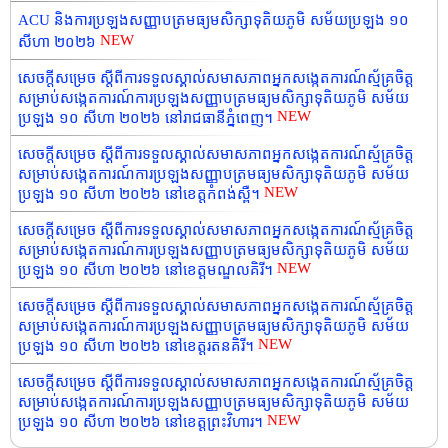
ACU និងការប្រឡងសញ្ញាបត្រមធ្យមសិក្សាទុតិយភូមិ សម័យប្រឡង ១០
NEW
សីហា ២០២៦
សេចក្តីសម្រេច ស្តីពីការទទួលស្គាល់សមាសភាពអ្នកសង្កេតការណ៍ស្ម័គ្រចិត្ត
សម្រាប់សង្កេតការណ៍ការប្រឡងសញ្ញាបត្រមធ្យមសិក្សាទុតិយភូមិ សម័យ
NEW
ប្រឡង ១០ សីហា ២០២៦ នៅរាជធានីភ្នំពេញ។
សេចក្តីសម្រេច ស្តីពីការទទួលស្គាល់សមាសភាពអ្នកសង្កេតការណ៍ស្ម័គ្រចិត្ត
សម្រាប់សង្កេតការណ៍ការប្រឡងសញ្ញាបត្រមធ្យមសិក្សាទុតិយភូមិ សម័យ
NEW
ប្រឡង ១០ សីហា ២០២៦ នៅខេត្តកំពង់ស្ពឺ។
សេចក្តីសម្រេច ស្តីពីការទទួលស្គាល់សមាសភាពអ្នកសង្កេតការណ៍ស្ម័គ្រចិត្ត
សម្រាប់សង្កេតការណ៍ការប្រឡងសញ្ញាបត្រមធ្យមសិក្សាទុតិយភូមិ សម័យ
NEW
ប្រឡង ១០ សីហា ២០២៦ នៅខេត្តមណ្ឌលគិរី។
សេចក្តីសម្រេច ស្តីពីការទទួលស្គាល់សមាសភាពអ្នកសង្កេតការណ៍ស្ម័គ្រចិត្ត
សម្រាប់សង្កេតការណ៍ការប្រឡងសញ្ញាបត្រមធ្យមសិក្សាទុតិយភូមិ សម័យ
NEW
ប្រឡង ១០ សីហា ២០២៦ នៅខេត្តរតនគិរី។
សេចក្តីសម្រេច ស្តីពីការទទួលស្គាល់សមាសភាពអ្នកសង្កេតការណ៍ស្ម័គ្រចិត្ត
សម្រាប់សង្កេតការណ៍ការប្រឡងសញ្ញាបត្រមធ្យមសិក្សាទុតិយភូមិ សម័យ
NEW
ប្រឡង ១០ សីហា ២០២៦ នៅខេត្តព្រះវិហារ។