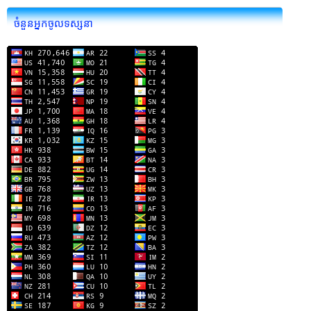
ចំនួនអ្នកចូលទស្សនា