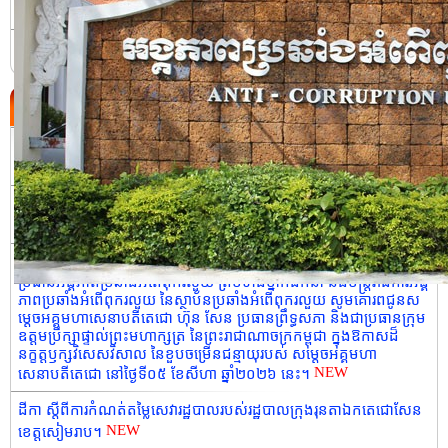
ប្រវត្តិនៃអង្គភាពប្រឆាំងអំពើពុករលួយ
ទំនាក់ទំនង
ព្រឹត្តិការណ៍ថ្មី
ដីកា ស្តីពីការកំណត់តម្លៃសេវារដ្ឋបាលរបស់រដ្ឋបាលស្រុកដំណាក់ចង្អើរ។
NEW
សេចក្តីប្រកាសព័ត៌មាន លទ្ធផលនៃកិច្ចប្រជុំលេខាធិការដ្ឋាននៃ ស្ថាប័នប្រឆាំង
NEW
អំពើពុករលួយអាស៊ាន (ASEAN-PAC) លើកទី២២។
សារលិខិតជូនពរ របស់កិត្តិនីតិកោសលបណ្ឌិត ឱម យ៉ិនទៀង ទេសរដ្ឋមន្រ្តី
ប្រធានអង្គភាពប្រឆាំងអំពើពុករលួយ ព្រមទាំងថ្នាក់ដឹកនាំ និងមន្រ្ដីរាជការអង្គ
ភាពប្រឆាំងអំពើពុករលួយ នៃស្ថាប័នប្រឆាំងអំពើពុករលួយ សូមគោរពជូនស
ម្តេចអគ្គមហាសេនាបតីតេជោ ហ៊ុន សែន ប្រធានព្រឹទ្ធសភា និងជាប្រធានក្រុម
ឧត្តមប្រឹក្សាផ្ទាល់ព្រះមហាក្សត្រ នៃព្រះរាជាណាចក្រកម្ពុជា ក្នុងឱកាសដ៏
នក្ខត្តឫក្សវិសេសវិសាល នៃខួបចម្រើនជន្មាយុរបស់ សម្តេចអគ្គមហា
NEW
សេនាបតីតេជោ នៅថ្ងៃទី០៥ ខែសីហា ឆ្នាំ២០២៦ នេះ។
ដីកា ស្តីពីការកំណត់តម្លៃសេវារដ្ឋបាលរបស់រដ្ឋបាលក្រុងរុនតាឯកតេជោសែន
NEW
ខេត្តសៀមរាប។